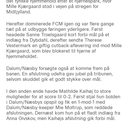
det fynske hjemmehold efter et hjørnespark, hvor
Mille Kjærgaard stod i vejen på stregen for
Midtjylland.
Herefter dominerede FCM igen og var flere gange
tæt på at udbygge føringen yderligere. Først
headede Sanne Troelsgaard kort forbi mål på et
indlæg fra Dybdahl, derefter sendte Therese
Vestermark en giftig cutback-aflevering ind mod Mille
Kjærgaard, som blev blokeret til hjørne af
hjemmeholdet.
Dalum/Næsby forsøgte også at komme frem på
banen. En afslutning udefra gav jubel på tribunen,
selvom skuddet gik et godt stykke over mål.
I den anden ende havde Mathilde Kaihøj to store
muligheder for at score til 0-2. Først stjal hun bolden
i Dalum/Næsbys opspil og fik en 1-mod-1 med
Dalum/Næsby-keeper Mie Moltrup, som reddede
afslutningen. Dernæst kom hun på et fladt indlæg fra
Anna Givskov, men Kaihøjs afslutning gik forbi mål.