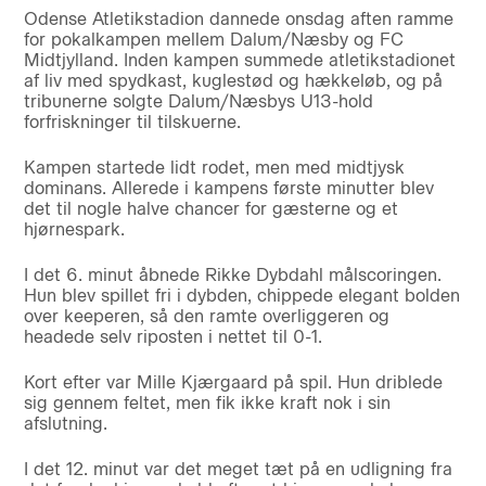
Odense Atletikstadion dannede onsdag aften ramme
for pokalkampen mellem Dalum/Næsby og FC
Midtjylland. Inden kampen summede atletikstadionet
af liv med spydkast, kuglestød og hækkeløb, og på
tribunerne solgte Dalum/Næsbys U13-hold
forfriskninger til tilskuerne.
Kampen startede lidt rodet, men med midtjysk
dominans. Allerede i kampens første minutter blev
det til nogle halve chancer for gæsterne og et
hjørnespark.
I det 6. minut åbnede Rikke Dybdahl målscoringen.
Hun blev spillet fri i dybden, chippede elegant bolden
over keeperen, så den ramte overliggeren og
headede selv riposten i nettet til 0-1.
Kort efter var Mille Kjærgaard på spil. Hun driblede
sig gennem feltet, men fik ikke kraft nok i sin
afslutning.
I det 12. minut var det meget tæt på en udligning fra