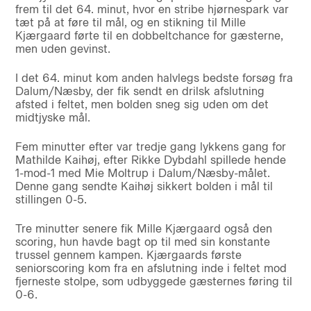
frem til det 64. minut, hvor en stribe hjørnespark var
tæt på at føre til mål, og en stikning til Mille
Kjærgaard førte til en dobbeltchance for gæsterne,
men uden gevinst.
I det 64. minut kom anden halvlegs bedste forsøg fra
Dalum/Næsby, der fik sendt en drilsk afslutning
afsted i feltet, men bolden sneg sig uden om det
midtjyske mål.
Fem minutter efter var tredje gang lykkens gang for
Mathilde Kaihøj, efter Rikke Dybdahl spillede hende
1-mod-1 med Mie Moltrup i Dalum/Næsby-målet.
Denne gang sendte Kaihøj sikkert bolden i mål til
stillingen 0-5.
Tre minutter senere fik Mille Kjærgaard også den
scoring, hun havde bagt op til med sin konstante
trussel gennem kampen. Kjærgaards første
seniorscoring kom fra en afslutning inde i feltet mod
fjerneste stolpe, som udbyggede gæsternes føring til
0-6.