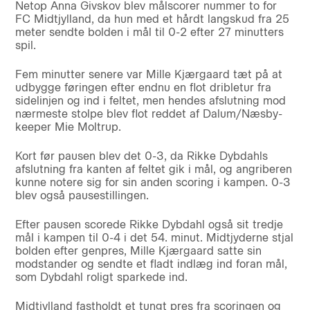
Netop Anna Givskov blev målscorer nummer to for
FC Midtjylland, da hun med et hårdt langskud fra 25
meter sendte bolden i mål til 0-2 efter 27 minutters
spil.
Fem minutter senere var Mille Kjærgaard tæt på at
udbygge føringen efter endnu en flot dribletur fra
sidelinjen og ind i feltet, men hendes afslutning mod
nærmeste stolpe blev flot reddet af Dalum/Næsby-
keeper Mie Moltrup.
Kort før pausen blev det 0-3, da Rikke Dybdahls
afslutning fra kanten af feltet gik i mål, og angriberen
kunne notere sig for sin anden scoring i kampen. 0-3
blev også pausestillingen.
Efter pausen scorede Rikke Dybdahl også sit tredje
mål i kampen til 0-4 i det 54. minut. Midtjyderne stjal
bolden efter genpres, Mille Kjærgaard satte sin
modstander og sendte et fladt indlæg ind foran mål,
som Dybdahl roligt sparkede ind.
Midtjylland fastholdt et tungt pres fra scoringen og