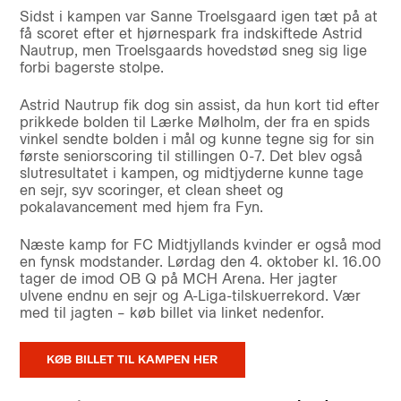
Sidst i kampen var Sanne Troelsgaard igen tæt på at
få scoret efter et hjørnespark fra indskiftede Astrid
Nautrup, men Troelsgaards hovedstød sneg sig lige
forbi bagerste stolpe.
Astrid Nautrup fik dog sin assist, da hun kort tid efter
prikkede bolden til Lærke Mølholm, der fra en spids
vinkel sendte bolden i mål og kunne tegne sig for sin
første seniorscoring til stillingen 0-7. Det blev også
slutresultatet i kampen, og midtjyderne kunne tage
en sejr, syv scoringer, et clean sheet og
pokalavancement med hjem fra Fyn.
Næste kamp for FC Midtjyllands kvinder er også mod
en fynsk modstander. Lørdag den 4. oktober kl. 16.00
tager de imod OB Q på MCH Arena. Her jagter
ulvene endnu en sejr og A-Liga-tilskuerrekord. Vær
med til jagten – køb billet via linket nedenfor.
KØB BILLET TIL KAMPEN HER