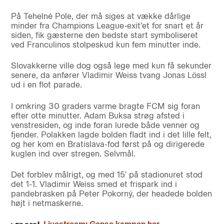
På Tehelné Pole, der må siges at vække dårlige
minder fra Champions League-exit’et for snart et år
siden, fik gæsterne den bedste start symboliseret
ved Franculinos stolpeskud kun fem minutter inde.
Slovakkerne ville dog også lege med kun få sekunder
senere, da anfører Vladimir Weiss tvang Jonas Lössl
ud i en flot parade.
I omkring 30 graders varme bragte FCM sig foran
efter otte minutter. Adam Buksa strøg afsted i
venstresiden, og inde foran lurede både venner og
fjender. Polakken lagde bolden fladt ind i det lille felt,
og her kom en Bratislava-fod først på og dirigerede
kuglen ind over stregen. Selvmål.
Det forblev målrigt, og med 15′ på stadionuret stod
det 1-1. Vladimir Weiss smed et frispark ind i
pandebrasken på Peter Pokorný, der headede bolden
højt i netmaskerne.