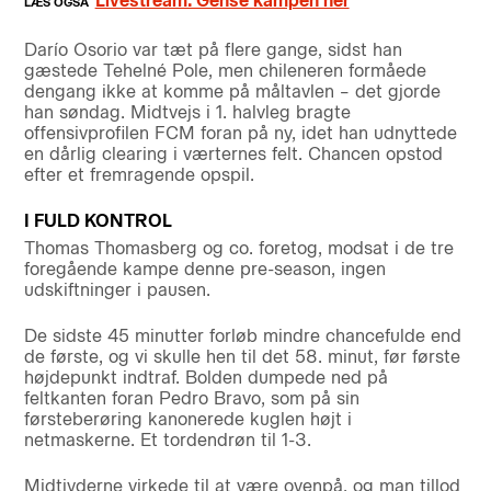
Livestream: Gense kampen her
Darío Osorio var tæt på flere gange, sidst han
gæstede Tehelné Pole, men chileneren formåede
dengang ikke at komme på måltavlen – det gjorde
han søndag. Midtvejs i 1. halvleg bragte
offensivprofilen FCM foran på ny, idet han udnyttede
en dårlig clearing i værternes felt. Chancen opstod
efter et fremragende opspil.
I FULD KONTROL
Thomas Thomasberg og co. foretog, modsat i de tre
foregående kampe denne pre-season, ingen
udskiftninger i pausen.
De sidste 45 minutter forløb mindre chancefulde end
de første, og vi skulle hen til det 58. minut, før første
højdepunkt indtraf. Bolden dumpede ned på
feltkanten foran Pedro Bravo, som på sin
førsteberøring kanonerede kuglen højt i
netmaskerne. Et tordendrøn til 1-3.
Midtjyderne virkede til at være ovenpå, og man tillod