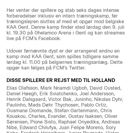
Her venter der spillere og stab seks dages intense
forberedelser inklusiv en intern træningskamp, før
træningslejren sluttes af med et opgør mod belgiske
KAA Gent. Denne kamp finder sted lørdag den 9. juli
kl. 19.30 på Ghelamco Arena i Gent og kan streames
live på FCM’s Facebook.
Udover førnævnte dyst er der arrangeret endnu en
kamp mod KAA Gent, som spilles tidligere samme
lørdag kl. 11.00 på belgiernes træningsanlæg. Dette
opgør kan følges på FCM’s Twitter.
DISSE SPILLERE ER REJST MED TIL HOLLAND
Elias Olafsson, Mark Nnamdi Ugboh, David Ousted,
Daniel Høegh, Erik Sviatchenko, Joel Andersson,
Henrik Dalsgaard, Victor Bak, Juninho, Nikolas Dyhr,
Paulinho, Mads Døhr Thychosen, Pablo Ortiz,
Ousmane Diomande, Stefan Gartenmann, Chris
Kouakou, Charles, Evander, Gustav Isaksen, Oliver
Sørensen, Pione Sisto, Raphael Onyedika, Andreas
Nibe, Edward Chilufya, Juan Felipe Moreno, Sory