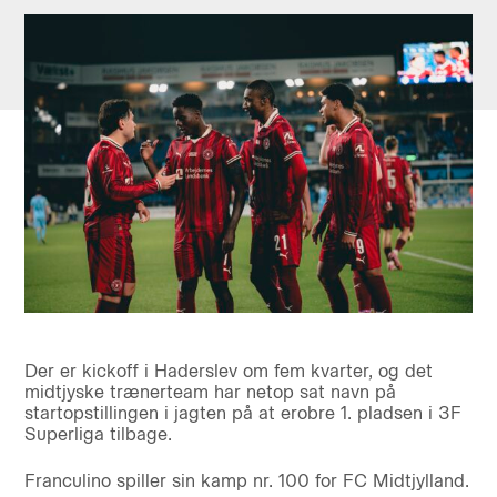
Der er kickoff i Haderslev om fem kvarter, og det
midtjyske trænerteam har netop sat navn på
startopstillingen i jagten på at erobre 1. pladsen i 3F
Superliga tilbage.
Franculino spiller sin kamp nr. 100 for FC Midtjylland.