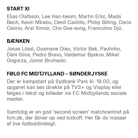
START XI
Elias Olafsson, Lee Han-beom, Martin Erlic, Mads
Bech, Kevin Mbabu, Denil Castillo, Philip Billing, Dario
Osorio, Aral Simsir, Cho Gue-sung, Franculino Djú.
BÆNKEN
Jonas Lössl, Ousmane Diao, Victor Bak, Paulinho,
Dani Silva, Pedro Bravo, Valdemar Byskov, Mikel
Gogorza, Júnior Brumado.
FØLG FC MIDTJYLLAND – SØNDERJYSKE
Der er kampstart på Sydbank Park kl. 18.00, og
opgøret kan ses direkte på TV3+ og Viaplay eller
følges i tekst og billeder via FC Midtjyllands sociale
medier.
Samtidig er en god ‘second screen’ matchcentret på
fcm.dk, der åbner op ved kickoff. Her får du masser
af live fodboldindsigt.