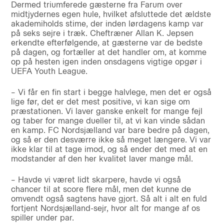
Dermed triumferede gæsterne fra Farum over
midtjydernes egen hule, hvilket afsluttede det ældste
akademiholds stime, der inden lørdagens kamp var
på seks sejre i træk. Cheftræner Allan K. Jepsen
erkendte efterfølgende, at gæsterne var de bedste
på dagen, og fortæller at det handler om, at komme
op på hesten igen inden onsdagens vigtige opgør i
UEFA Youth League.
– Vi får en fin start i begge halvlege, men det er også
lige før, det er det mest positive, vi kan sige om
præstationen. Vi laver ganske enkelt for mange fejl
og taber for mange dueller til, at vi kan vinde sådan
en kamp. FC Nordsjælland var bare bedre på dagen,
og så er den desværre ikke så meget længere. Vi var
ikke klar til at tage imod, og så ender det med at en
modstander af den her kvalitet laver mange mål.
– Havde vi været lidt skarpere, havde vi også
chancer til at score flere mål, men det kunne de
omvendt også sagtens have gjort. Så alt i alt en fuld
fortjent Nordsjælland-sejr, hvor alt for mange af os
spiller under par.