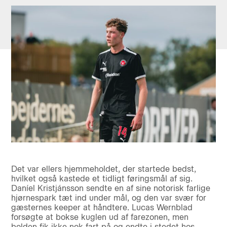
Det var ellers hjemmeholdet, der startede bedst,
hvilket også kastede et tidligt føringsmål af sig.
Daníel Kristjánsson sendte en af sine notorisk farlige
hjørnespark tæt ind under mål, og den var svær for
gæsternes keeper at håndtere. Lucas Wernblad
forsøgte at bokse kuglen ud af farezonen, men
bolden fik ikke nok fart på og endte i stedet hos