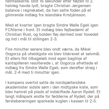
netmaskerne. Blot 16 sekunder efter fløjten til 2.
halvleg havde lydt, bragte Christian Jørgensen
balance i regnskabet, da han satte foden på et
glimrende indlæg fra islandske Kristjánsson.
Med et kvarter igen bragte Sindre Walle Egeli igen
FCN’erne i front. Et indlæg blev fejlbedømt af
Christian Rust, og bolden fløj dermed over hovedet
og ind i mål til stillingen 2-3.
Fire minutter senere blev ondt værre, da Mikel
Gogorza på uheldigste vis blev tilskrevet et selvmål.
Et ellers flot tilbageløb mod egen baglinje af
kantspilleren resulterede i, at Gogorza afrettede et
indlæg fra Sindre Walle Egeli, som derefter strøg i
mål. 2-4 med ti minutter igen.
I kampens overtid satte de nordsjællandske
akademister sidste søm i den midtjyske kiste, som
blev hamret på plads af indskiftede Aaron Rydell. Et
langt målspark endte for fødderne af Rydell, der på
førsteberøringen sparkede kuglen i kassen til 2-5.