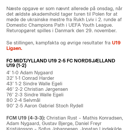
Næste opgave er som nævnt allerede på onsdag, når
det ældste akademihold tager turen til Polen for at
møde de ukrainske mestre fra Rukh Lviv i 2. runde af
Domestic Champions Path i UEFA Youth League.
Returopgøret spilles i Danmark den 29. november.
Se stillingen, kampfakta og øvrige resultater fra
U19
Ligaen.
FC MIDTJYLLAND U19 2-5 FC NORDSJÆLLAND
U19 (1-2)
4’ 1-0 Adam Nygaard
32’ 1-1 Conrad Harder
43’ 1-2 Sindre Walle Egeli
46’ 2-2 Christian Jørgensen
76’ 2-3 Sindre Walle Egeli
80 2-4 Selvmål
90’ 2-5 Aaron Gabriel Stoch Rydell
FCM U19 (4-3-3):
Christian Rust – Mathis Konradsen,
Adam Nygaard, Gustav Bjerge, Daníel Freyr
Kristjánsson – Sofus Johannesen, Jonatan Lindekilde,