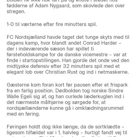
fødderne af Adam Nygaard, som skovlede den over
stregen.
1-0 til værterne efter fire minutters spil.
FC Nordsjælland havde taget det tunge skyts med til
dagens kamp, hvor blandt andet Conrad Harder –
der i indeværende sæson har spillet ti
førsteholdskampe for de danske vicemestre – var at
finde i startopstillingen. Han gjorde det onde ved den
midtjyske defensiv efter 32 minutters spil med et
elegant lob over Christian Rust og ind i netmaskerne.
Gæsterne kom foran kort før pausen efter et frispark
fra en farlig position. Dødbolden tog norske Sindre
Walle Egeli sig af, og han
curlede
læderkuglen ind i
det nærmeste målhjørne og sørgede for, at
nordsjællænderne kunne gå i omklædningsrummet
med en føring.
Føringen holdt dog ikke længe, da de sortklædte –
ligesom tilfældet var i 1. halvleg – hurtigt fandt vej til