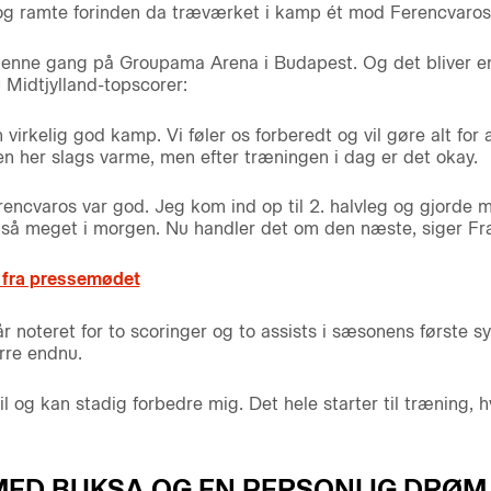
 og ramte forinden da træværket i kamp ét mod Ferencvaros
 denne gang på Groupama Arena i Budapest. Og det bliver e
 Midtjylland-topscorer:
en virkelig god kamp. Vi føler os forberedt og vil gøre alt for
 den her slags varme, men efter træningen i dag er det okay.
ncvaros var god. Jeg kom ind op til 2. halvleg og gjorde m
 så meget i morgen. Nu handler det om den næste, siger Fra
 fra pressemødet
 noteret for to scoringer og to assists i sæsonens første 
rre endnu.
 vil og kan stadig forbedre mig. Det hele starter til træning, 
ED BUKSA OG EN PERSONLIG DRØM