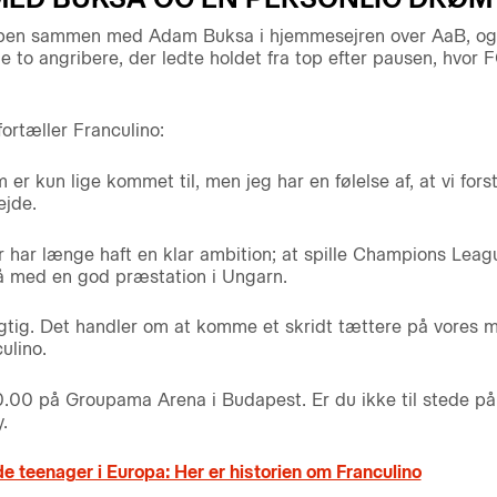
ppen sammen med Adam Buksa i hjemmesejren over AaB, og 
e to angribere, der ledte holdet fra top efter pausen, hvo
rtæller Franculino:
er kun lige kommet til, men jeg har en følelse af, at vi fors
jde.
er har længe haft en klar ambition; at spille Champions Lea
å med en god præstation i Ungarn.
vigtig. Det handler om at komme et skridt tættere på vores må
ulino.
20.00 på Groupama Arena i Budapest. Er du ikke til stede på
.
 teenager i Europa: Her er historien om Franculino