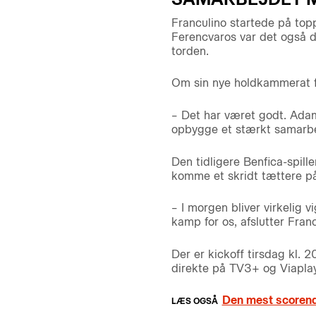
Franculino startede på to
Ferencvaros var det også d
torden.
Om sin nye holdkammerat fo
– Det har været godt. Adam 
opbygge et stærkt samarbe
Den tidligere Benfica-spill
komme et skridt tættere p
– I morgen bliver virkelig 
kamp for os, afslutter Franc
Der er kickoff tirsdag kl. 
direkte på TV3+ og Viaplay
Den mest scorende