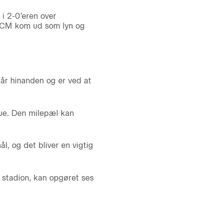
i 2-0’eren over
r FCM kom ud som lyn og
tår hinanden og er ved at
gue. Den milepæl kan
l, og det bliver en vigtig
 stadion, kan opgøret ses