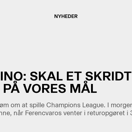
NYHEDER
NO: SKAL ET SKRIDT
 PÅ VORES MÅL
røm om at spille Champions League. I morg
nne, når Ferencvaros venter i returopgøret i 