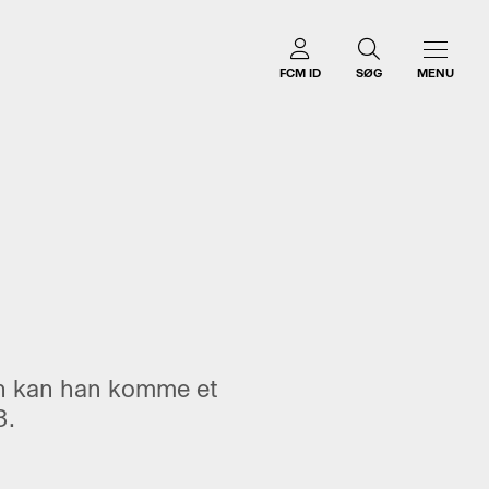
FCM ID
SØG
MENU
en kan han komme et
3.