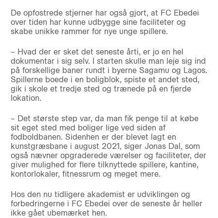
De opfostrede stjerner har også gjort, at FC Ebedei
over tiden har kunne udbygge sine faciliteter og
skabe unikke rammer for nye unge spillere.
– Hvad der er sket det seneste årti, er jo en hel
dokumentar i sig selv. I starten skulle man leje sig ind
på forskellige baner rundt i byerne Sagamu og Lagos.
Spillerne boede i en boligblok, spiste et andet sted,
gik i skole et tredje sted og trænede på en fjerde
lokation.
– Det største step var, da man fik penge til at købe
sit eget sted med boliger lige ved siden af
fodboldbanen. Sidenhen er der blevet lagt en
kunstgræsbane i august 2021, siger Jonas Dal, som
også nævner opgraderede værelser og faciliteter, der
giver mulighed for flere tilknyttede spillere, kantine,
kontorlokaler, fitnessrum og meget mere.
Hos den nu tidligere akademist er udviklingen og
forbedringerne i FC Ebedei over de seneste år heller
ikke gået ubemærket hen.