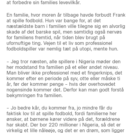
at forbedre sin families levevilkår.
En familie, hvor moren år tilbage havde forbudt Frank
at spille fodbold. Hun var bange for, at det
næstældste barn i familien ville tilegne sig en alvorlig
skade af det barske spil, men samtidig også nervøs
for familiens fremtid, når tiden blev brugt på
ufornuftige ting. Vejen til et liv som professionel
fodboldspiller var nemlig tæt på utopi, mente hun.
– Jeg tror næsten, alle spillere i Nigeria møder den
her modstand fra familien på et eller andet niveau.
Man bliver ikke professionel med et fingerknips, det
kommer efter en periode på syv, otte eller måske ti
år, før der kommer penge – hvis der overhovedet
nogensinde kommer det. Derfor kan man godt forstå
bekymringen fra familien.
– Jo bedre kår, du kommer fra, jo mindre får du
faktisk lov til at spille fodbold, fordi familierne her
ønsker, at børnene kører videre på det, forældrene
har skabt. Der bor 220 millioner i Nigeria, så det er
virkelig et lille nåleøje, og det er en drøm, som ligger