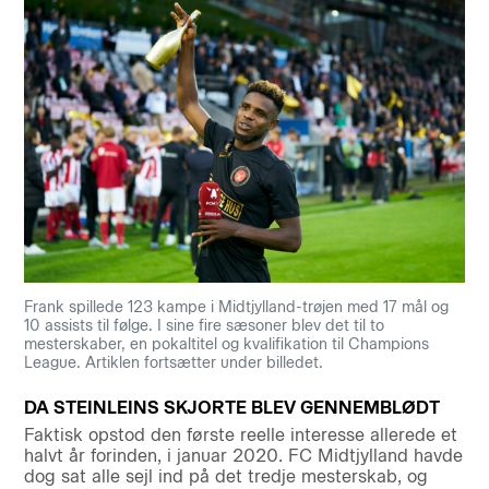
Frank spillede 123 kampe i Midtjylland-trøjen med 17 mål og
10 assists til følge. I sine fire sæsoner blev det til to
mesterskaber, en pokaltitel og kvalifikation til Champions
League. Artiklen fortsætter under billedet.
DA STEINLEINS SKJORTE BLEV GENNEMBLØDT
Faktisk opstod den første reelle interesse allerede et
halvt år forinden, i januar 2020. FC Midtjylland havde
dog sat alle sejl ind på det tredje mesterskab, og