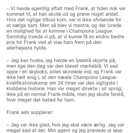
– Vi havde egentlig aftalt med Frank, at tiden nok var
kommet til, at han skulle ud og prøve noget andet.
Hvis det rigtige tilbud kom, var vi ikke afvisende for
at sælge ham. Men så blev vi mestre, og der lurede
en mulighed for at komme i Champions League.
Samtidig troede vi på, at vi kunne få en endnu bedre
pris for Frank ved at vise ham frem på den
allerhøjeste hylde.
– Jeg kan huske, jeg havde en lyseblå skjorte på,
men lige den dag var den blevet mørkeblå. Vi sad
oppe i en skyboks, solen skinnede ind, og Frank var
ikke helt enig i, at den næste Champions League-
kvalifikationskamp om 24 timer var den vigtigste i
klubbens historie. Han var meget direkte i sit sprog;
ikke på en normal Frank-måde, men jeg skulle forstå,
hvor meget det betød for ham.
Frank selv supplerer:
– Jeg var ikke glad, hvis jeg skal være ærlig. Jeg var
meget ked af det. Min agent og jeg prøvede at løse