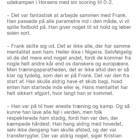
udekampen i Horsens med sin scoring til 0-2.
– Det var fantastisk at arbejde sammen med Frank.
Han passede på alle parametre ind i den måde, vi vil
spille fodbold på. Han giver noget til sit hold og løber
solen sort.
– Frank skilte sig ud. Det er ikke alle, der har samme
mentalitet som ham. Heller ikke i Nigeria. Selvfølgelig
vil de det mere end noget andet, fordi de kommer fra
nogle helt andre kår end os danskere og europæere.
Men træningsparatheden, det er ikke altid den er så
klar og tydelig, som den er på Frank. Det var den fra
start af. Han skulle aldrig have et skub bagi, hvad
enten han startede inde eller ej. Hans mentalitet har
helt sikkert afgjort, hvor langt han er kommet.
– Han var på til hver eneste træning og kamp. Og så
kunne han lave alle fejl i verden, men folk
respekterede ham stadig, fordi han var den, der
kæmpede hårdest. Han hang aldrig med hovedet,
selv ikke dengang han skulle afsted, og der var
transferrygter. Der var aldrig noget, siger Kristian