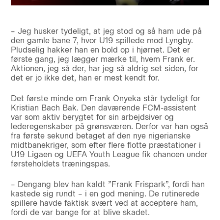
– Jeg husker tydeligt, at jeg stod og så ham ude på
den gamle bane 7, hvor U19 spillede mod Lyngby.
Pludselig hakker han en bold op i hjørnet. Det er
første gang, jeg lægger mærke til, hvem Frank er.
Aktionen, jeg så der, har jeg så aldrig set siden, for
det er jo ikke det, han er mest kendt for.
Det første minde om Frank Onyeka står tydeligt for
Kristian Bach Bak. Den daværende FCM-assistent
var som aktiv berygtet for sin arbejdsiver og
lederegenskaber på grønsværen. Derfor var han også
fra første sekund betaget af den nye nigerianske
midtbanekriger, som efter flere flotte præstationer i
U19 Ligaen og UEFA Youth League fik chancen under
førsteholdets træningspas.
– Dengang blev han kaldt ”Frank Frispark”, fordi han
kastede sig rundt – i en god mening. De rutinerede
spillere havde faktisk svært ved at acceptere ham,
fordi de var bange for at blive skadet.