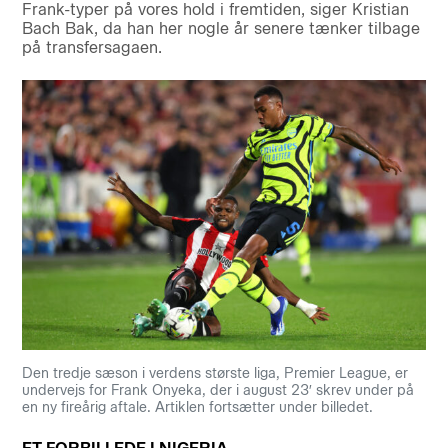
Frank-typer på vores hold i fremtiden, siger Kristian
Bach Bak, da han her nogle år senere tænker tilbage
på transfersagaen.
Den tredje sæson i verdens største liga, Premier League, er
undervejs for Frank Onyeka, der i august 23′ skrev under på
en ny fireårig aftale. Artiklen fortsætter under billedet.
ET FORBILLEDE I NIGERIA