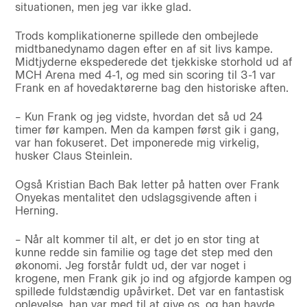
situationen, men jeg var ikke glad.
Trods komplikationerne spillede den ombejlede
midtbanedynamo dagen efter en af sit livs kampe.
Midtjyderne ekspederede det tjekkiske storhold ud af
MCH Arena med 4-1, og med sin scoring til 3-1 var
Frank en af hovedaktørerne bag den historiske aften.
– Kun Frank og jeg vidste, hvordan det så ud 24
timer før kampen. Men da kampen først gik i gang,
var han fokuseret. Det imponerede mig virkelig,
husker Claus Steinlein.
Også Kristian Bach Bak letter på hatten over Frank
Onyekas mentalitet den udslagsgivende aften i
Herning.
– Når alt kommer til alt, er det jo en stor ting at
kunne redde sin familie og tage det step med den
økonomi. Jeg forstår fuldt ud, der var noget i
krogene, men Frank gik jo ind og afgjorde kampen og
spillede fuldstændig upåvirket. Det var en fantastisk
oplevelse, han var med til at give os, og han havde