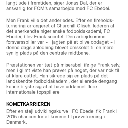
langt ude i fremtiden, siger Jonas Dal, der er
ansvarlig for FCM’s samarbejde med FC Ebedei.
Men Frank ville det anderledes. Efter en fireholds-
turnering arrangeret af Churchill Oliseh, lederen af
det anerkendte nigerianske fodboldakademi, FC
Ebedei, blev Frank scoutet. Den arbejdsomme
forsvarsspiller var – i jagten på at blive opdaget – i
denne dags anledning blevet omskolet til en mere
synlig plads på den centrale midtbane.
Præstationen var tæt på miserabel, ifølge Frank selv,
men i glimt viste han prøver på noget, der var nok til
at klare cuttet. Han sikrede sig en plads på det
landskendte fodboldakademi, der allerede dengang
kunne bryste sig af at have uddannet flere
internationale topspillere.
KOMETKARRIEREN
Efter en stejl udviklingskurve i FC Ebedei fik Frank i
2015 chancen for at komme til prøvetræning i
Danmark.