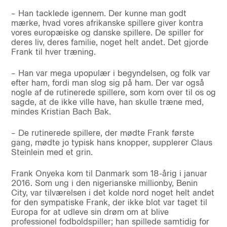
– Han tacklede igennem. Der kunne man godt
mærke, hvad vores afrikanske spillere giver kontra
vores europæiske og danske spillere. De spiller for
deres liv, deres familie, noget helt andet. Det gjorde
Frank til hver træning.
– Han var mega upopulær i begyndelsen, og folk var
efter ham, fordi man slog sig på ham. Der var også
nogle af de rutinerede spillere, som kom over til os og
sagde, at de ikke ville have, han skulle træne med,
mindes Kristian Bach Bak.
– De rutinerede spillere, der mødte Frank første
gang, mødte jo typisk hans knopper, supplerer Claus
Steinlein med et grin.
Frank Onyeka kom til Danmark som 18-årig i januar
2016. Som ung i den nigerianske millionby, Benin
City, var tilværelsen i det kolde nord noget helt andet
for den sympatiske Frank, der ikke blot var taget til
Europa for at udleve sin drøm om at blive
professionel fodboldspiller; han spillede samtidig for