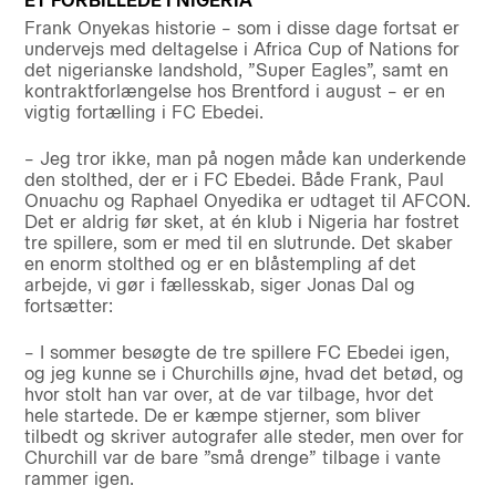
Frank Onyekas historie – som i disse dage fortsat er
undervejs med deltagelse i Africa Cup of Nations for
det nigerianske landshold, ”Super Eagles”, samt en
kontraktforlængelse hos Brentford i august – er en
vigtig fortælling i FC Ebedei.
– Jeg tror ikke, man på nogen måde kan underkende
den stolthed, der er i FC Ebedei. Både Frank, Paul
Onuachu og Raphael Onyedika er udtaget til AFCON.
Det er aldrig før sket, at én klub i Nigeria har fostret
tre spillere, som er med til en slutrunde. Det skaber
en enorm stolthed og er en blåstempling af det
arbejde, vi gør i fællesskab, siger Jonas Dal og
fortsætter:
– I sommer besøgte de tre spillere FC Ebedei igen,
og jeg kunne se i Churchills øjne, hvad det betød, og
hvor stolt han var over, at de var tilbage, hvor det
hele startede. De er kæmpe stjerner, som bliver
tilbedt og skriver autografer alle steder, men over for
Churchill var de bare ”små drenge” tilbage i vante
rammer igen.