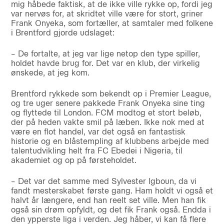
mig håbede faktisk, at de ikke ville rykke op, fordi jeg
var nervøs for, at skridtet ville være for stort, griner
Frank Onyeka, som fortæller, at samtaler med folkene
i Brentford gjorde udslaget:
– De fortalte, at jeg var lige netop den type spiller,
holdet havde brug for. Det var en klub, der virkelig
ønskede, at jeg kom.
Brentford rykkede som bekendt op i Premier League,
og tre uger senere pakkede Frank Onyeka sine ting
og flyttede til London. FCM modtog et stort beløb,
der på heden vakte smil på læben. Ikke nok med at
være en flot handel, var det også en fantastisk
historie og en blåstempling af klubbens arbejde med
talentudvikling helt fra FC Ebedei i Nigeria, til
akademiet og op på førsteholdet.
– Det var det samme med Sylvester Igboun, da vi
fandt mesterskabet første gang. Ham holdt vi også et
halvt år længere, end han reelt set ville. Men han fik
også sin drøm opfyldt, og det fik Frank også. Endda i
den ypperste liga i verden. Jeg håber, vi kan få flere