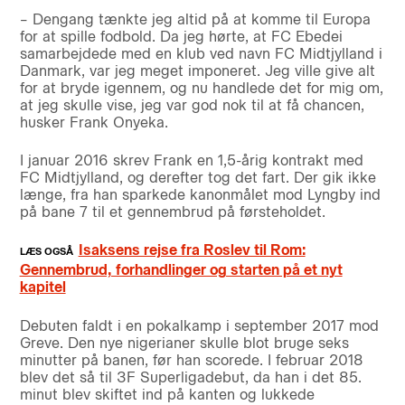
– Dengang tænkte jeg altid på at komme til Europa
for at spille fodbold. Da jeg hørte, at FC Ebedei
samarbejdede med en klub ved navn FC Midtjylland i
Danmark, var jeg meget imponeret. Jeg ville give alt
for at bryde igennem, og nu handlede det for mig om,
at jeg skulle vise, jeg var god nok til at få chancen,
husker Frank Onyeka.
I januar 2016 skrev Frank en 1,5-årig kontrakt med
FC Midtjylland, og derefter tog det fart. Der gik ikke
længe, fra han sparkede kanonmålet mod Lyngby ind
på bane 7 til et gennembrud på førsteholdet.
Isaksens rejse fra Roslev til Rom:
Gennembrud, forhandlinger og starten på et nyt
kapitel
Debuten faldt i en pokalkamp i september 2017 mod
Greve. Den nye nigerianer skulle blot bruge seks
minutter på banen, før han scorede. I februar 2018
blev det så til 3F Superligadebut, da han i det 85.
minut blev skiftet ind på kanten og lukkede