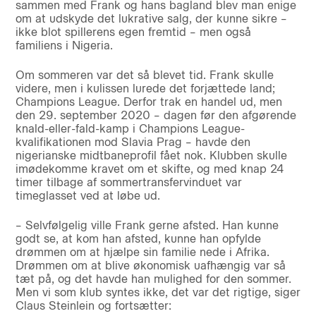
sammen med Frank og hans bagland blev man enige
om at udskyde det lukrative salg, der kunne sikre –
ikke blot spillerens egen fremtid – men også
familiens i Nigeria.
Om sommeren var det så blevet tid. Frank skulle
videre, men i kulissen lurede det forjættede land;
Champions League. Derfor trak en handel ud, men
den 29. september 2020 – dagen før den afgørende
knald-eller-fald-kamp i Champions League-
kvalifikationen mod Slavia Prag – havde den
nigerianske midtbaneprofil fået nok. Klubben skulle
imødekomme kravet om et skifte, og med knap 24
timer tilbage af sommertransfervinduet var
timeglasset ved at løbe ud.
– Selvfølgelig ville Frank gerne afsted. Han kunne
godt se, at kom han afsted, kunne han opfylde
drømmen om at hjælpe sin familie nede i Afrika.
Drømmen om at blive økonomisk uafhængig var så
tæt på, og det havde han mulighed for den sommer.
Men vi som klub syntes ikke, det var det rigtige, siger
Claus Steinlein og fortsætter: