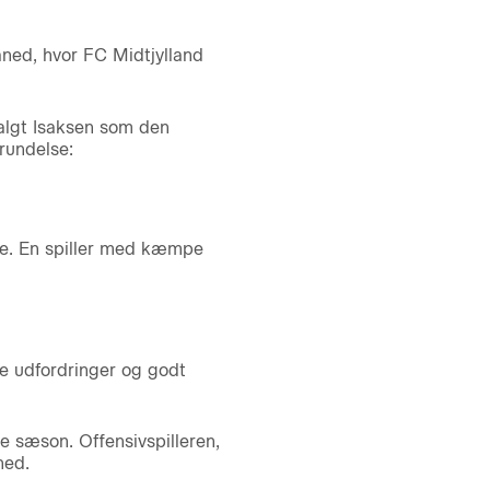
måned, hvor FC Midtjylland
algt Isaksen som den
rundelse:
ene. En spiller med kæmpe
de udfordringer og godt
 sæson. Offensivspilleren,
ned.