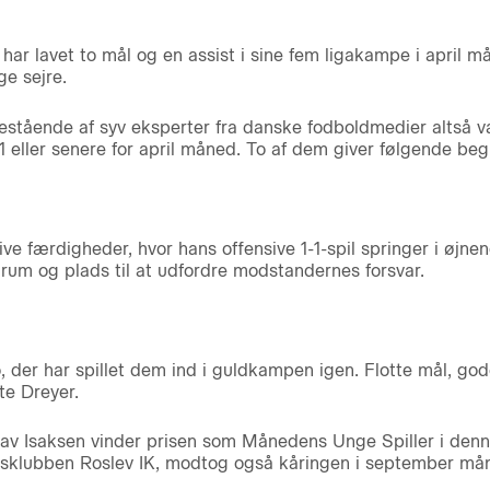
r har lavet to mål og en assist i sine fem ligakampe i april 
ge sejre.
estående af syv eksperter fra danske fodboldmedier altså v
01 eller senere for april måned. To af dem giver følgende beg
ive færdigheder, hvor hans offensive 1-1-spil springer i øjn
r rum og plads til at udfordre modstandernes forsvar.
io, der har spillet dem ind i guldkampen igen. Flotte mål, go
e Dreyer.
av Isaksen vinder prisen som Månedens Unge Spiller i denne
sklubben Roslev IK, modtog også kåringen i september må