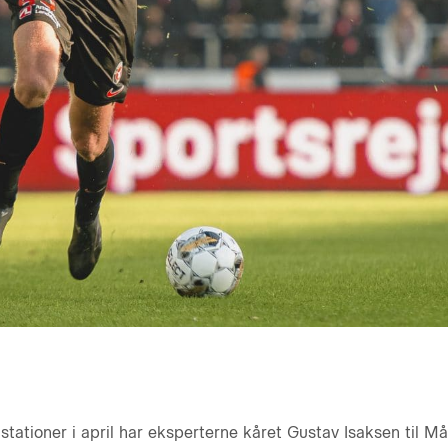
ationer i april har eksperterne kåret Gustav Isaksen til M