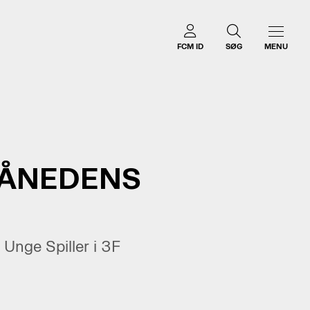
FCM ID
SØG
MENU
MÅNEDENS
 Unge Spiller i 3F