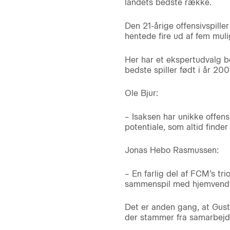
landets bedste række.
Den 21-årige offensivspille
hentede fire ud af fem muli
Her har et ekspertudvalg b
bedste spiller født i år 20
Ole Bjur:
– Isaksen har unikke offens
potentiale, som altid finde
Jonas Hebo Rasmussen:
– En farlig del af FCM’s tr
sammenspil med hjemvendt
Det er anden gang, at Gust
der stammer fra samarbejd