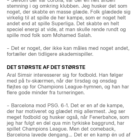
– Selvom der var corona, var der en helt anden
stemning i og omkring klubben. Jeg husker det som
noget, der skabte en masse glæde. Folk glædede sig
virkelig til at spille de her kampe, som er noget helt
andet end at spille Superliga. Det skabte en helt
speciel energi at vide, at man skulle rende rundt og
spille mod folk som Mohamed Salah.
– Det er noget, der ikke kan måles med noget andet,
fortæller den tidligere akademispiller.
DET STØRSTE AF DET STØRSTE
Aral Simsir interesserer sig for fodbold. Han følger
med på tv-skærmen, når der tirsdag og onsdag
fløjtes op for Champions League-hymnen, og han har
flere gode minder fra turneringen.
– Barcelona mod PSG. 6-1. Det er en af de kampe,
der har motiveret og glædet mig allermest. Jeg ser
meget fodbold og husker også, når Fenerbahce, som
jeg har fulgt en del qua min tyrkiske baggrund, har
spillet Champions League. Men det comeback,
Barcelona lavede dengang… Det er en kamp én ud af