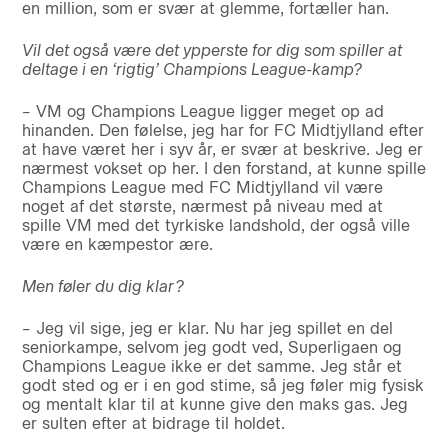
en million, som er svær at glemme, fortæller han.
Vil det også være det ypperste for dig som spiller at
deltage i en ‘rigtig’ Champions League-kamp?
– VM og Champions League ligger meget op ad
hinanden. Den følelse, jeg har for FC Midtjylland efter
at have været her i syv år, er svær at beskrive. Jeg er
nærmest vokset op her. I den forstand, at kunne spille
Champions League med FC Midtjylland vil være
noget af det største, nærmest på niveau med at
spille VM med det tyrkiske landshold, der også ville
være en kæmpestor ære.
Men føler du dig klar?
– Jeg vil sige, jeg er klar. Nu har jeg spillet en del
seniorkampe, selvom jeg godt ved, Superligaen og
Champions League ikke er det samme. Jeg står et
godt sted og er i en god stime, så jeg føler mig fysisk
og mentalt klar til at kunne give den maks gas. Jeg
er sulten efter at bidrage til holdet.