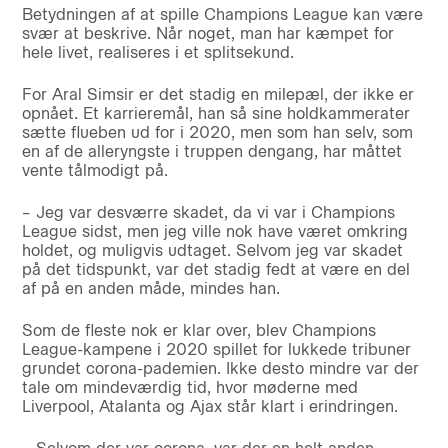
Betydningen af at spille Champions League kan være
svær at beskrive. Når noget, man har kæmpet for
hele livet, realiseres i et splitsekund.
For Aral Simsir er det stadig en milepæl, der ikke er
opnået. Et karrieremål, han så sine holdkammerater
sætte flueben ud for i 2020, men som han selv, som
en af de alleryngste i truppen dengang, har måttet
vente tålmodigt på.
– Jeg var desværre skadet, da vi var i Champions
League sidst, men jeg ville nok have været omkring
holdet, og muligvis udtaget. Selvom jeg var skadet
på det tidspunkt, var det stadig fedt at være en del
af på en anden måde, mindes han.
Som de fleste nok er klar over, blev Champions
League-kampene i 2020 spillet for lukkede tribuner
grundet corona-pademien. Ikke desto mindre var der
tale om mindeværdig tid, hvor møderne med
Liverpool, Atalanta og Ajax står klart i erindringen.