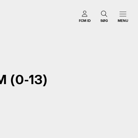
FCM ID
SØG
MENU
 (0-13)