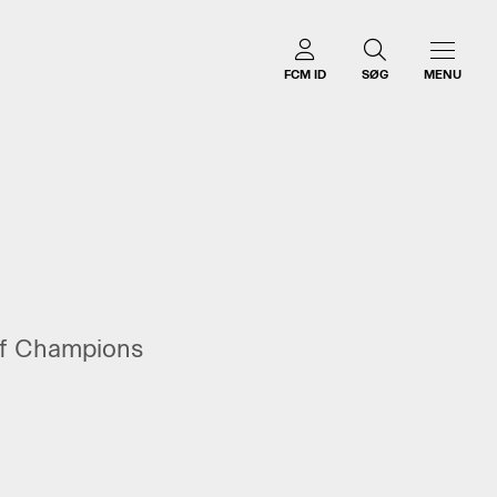
FCM ID
SØG
MENU
af Champions