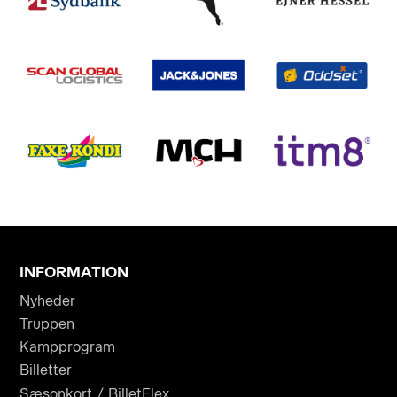
INFORMATION
Nyheder
Truppen
Kampprogram
Billetter
Sæsonkort / BilletFlex