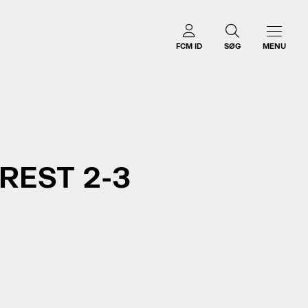
FCM ID
SØG
MENU
REST 2-3