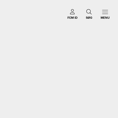
FCM ID
SØG
MENU