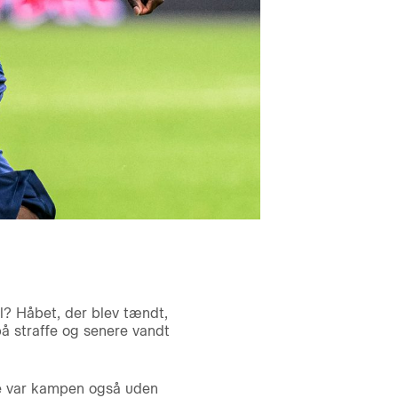
l? Håbet, der blev tændt,
på straffe og senere vandt
re var kampen også uden