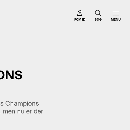
FCM ID
SØG
MENU
ONS
ores Champions
, men nu er der