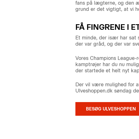
fans på lægterne, og den ær
grund er det vigtigt, at vi
FÅ FINGRENE I E
Et minde, der især har sat 
der var gråd, og der var sv
Vores Champions League-rej
kamptrøjer har du nu muli
der startede et helt nyt kap
Der vil være mulighed for at
Ulveshoppen.dk søndag den 
BESØG ULVESHOPPEN