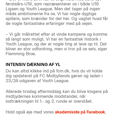
førsteårs-U19, som repræsenterer os i både U19
Ligaen og Youth League. Men det tager på ingen
måde ambitionerne fra os. Vi har nogle dygtige
spillere, som brænder for det her. Og uagtet hvad får
de nogle fantastiske erfaringer med på vejen.
– Vi går målrettet efter at vinde kampene og komme
så langt som muligt. Vi har en fantastisk historik i
Youth League, og der er nogle ting at leve op til. Det
bliver en stor udfordring, men vi tror på os selv, siger
Flemming Broe.
INTENSIV DÆKNING AF YL
Du kan altid klikke ind på fcm.dk, hvis du vil holde
dig opdateret på FC Midtjyllands gøren og laden i
23/24-udgaven af Youth League.
Allerede tirsdag eftermiddag kan du blive klogere på
midtjydernes kommende modstander, når
lodtrækningen til 1.- og 2. runde er overstået.
Hold også øje med vores
akademiside på Facebook
,