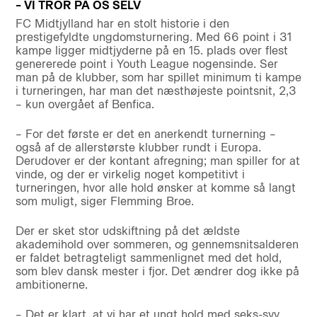
– VI TROR PÅ OS SELV
FC Midtjylland har en stolt historie i den
prestigefyldte ungdomsturnering. Med 66 point i 31
kampe ligger midtjyderne på en 15. plads over flest
genererede point i Youth League nogensinde. Ser
man på de klubber, som har spillet minimum ti kampe
i turneringen, har man det næsthøjeste pointsnit, 2,3
– kun overgået af Benfica.
– For det første er det en anerkendt turnerning –
også af de allerstørste klubber rundt i Europa.
Derudover er der kontant afregning; man spiller for at
vinde, og der er virkelig noget kompetitivt i
turneringen, hvor alle hold ønsker at komme så langt
som muligt, siger Flemming Broe.
Der er sket stor udskiftning på det ældste
akademihold over sommeren, og gennemsnitsalderen
er faldet betragteligt sammenlignet med det hold,
som blev dansk mester i fjor. Det ændrer dog ikke på
ambitionerne.
– Det er klart, at vi har et ungt hold med seks-syv