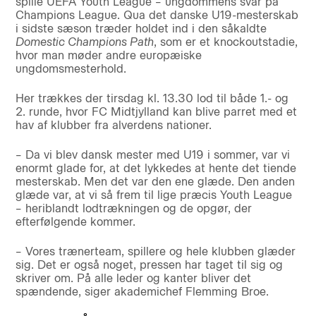
spille UEFA Youth League – ungdommens svar på
Champions League. Qua det danske U19-mesterskab
i sidste sæson træder holdet ind i den såkaldte
Domestic Champions Path
, som er et knockoutstadie,
hvor man møder andre europæiske
ungdomsmesterhold.
Her trækkes der tirsdag kl. 13.30 lod til både 1.- og
2. runde, hvor FC Midtjylland kan blive parret med et
hav af klubber fra alverdens nationer.
– Da vi blev dansk mester med U19 i sommer, var vi
enormt glade for, at det lykkedes at hente det tiende
mesterskab. Men det var den ene glæde. Den anden
glæde var, at vi så frem til lige præcis Youth League
– heriblandt lodtrækningen og de opgør, der
efterfølgende kommer.
– Vores trænerteam, spillere og hele klubben glæder
sig. Det er også noget, pressen har taget til sig og
skriver om. På alle leder og kanter bliver det
spændende, siger akademichef Flemming Broe.