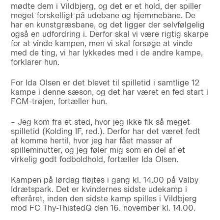
mødte dem i Vildbjerg, og det er et hold, der spiller
meget forskelligt på udebane og hjemmebane. De
har en kunstgræsbane, og det ligger der selvfølgelig
også en udfordring i. Derfor skal vi være rigtig skarpe
for at vinde kampen, men vi skal forsøge at vinde
med de ting, vi har lykkedes med i de andre kampe,
forklarer hun.
For Ida Olsen er det blevet til spilletid i samtlige 12
kampe i denne sæson, og det har været en fed start i
FCM-trøjen, fortæller hun.
– Jeg kom fra et sted, hvor jeg ikke fik så meget
spilletid (Kolding IF, red.). Derfor har det været fedt
at komme hertil, hvor jeg har fået masser af
spilleminutter, og jeg føler mig som en del af et
virkelig godt fodboldhold, fortæller Ida Olsen.
Kampen på lørdag fløjtes i gang kl. 14.00 på Valby
Idrætspark. Det er kvindernes sidste udekamp i
efteråret, inden den sidste kamp spilles i Vildbjerg
mod FC Thy-ThistedQ den 16. november kl. 14.00.