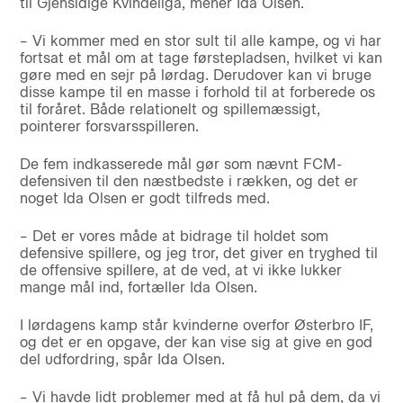
til Gjensidige Kvindeliga, mener Ida Olsen.
– Vi kommer med en stor sult til alle kampe, og vi har
fortsat et mål om at tage førstepladsen, hvilket vi kan
gøre med en sejr på lørdag. Derudover kan vi bruge
disse kampe til en masse i forhold til at forberede os
til foråret. Både relationelt og spillemæssigt,
pointerer forsvarsspilleren.
De fem indkasserede mål gør som nævnt FCM-
defensiven til den næstbedste i rækken, og det er
noget Ida Olsen er godt tilfreds med.
– Det er vores måde at bidrage til holdet som
defensive spillere, og jeg tror, det giver en tryghed til
de offensive spillere, at de ved, at vi ikke lukker
mange mål ind, fortæller Ida Olsen.
I lørdagens kamp står kvinderne overfor Østerbro IF,
og det er en opgave, der kan vise sig at give en god
del udfordring, spår Ida Olsen.
– Vi havde lidt problemer med at få hul på dem, da vi