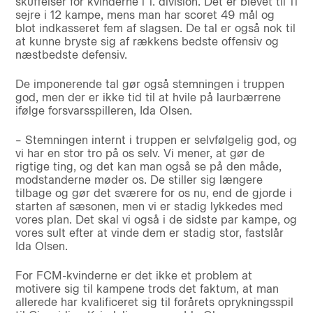
skuffelser for kvinderne i 1. division. Det er blevet til 11
sejre i 12 kampe, mens man har scoret 49 mål og
blot indkasseret fem af slagsen. De tal er også nok til
at kunne bryste sig af rækkens bedste offensiv og
næstbedste defensiv.
De imponerende tal gør også stemningen i truppen
god, men der er ikke tid til at hvile på laurbærrene
ifølge forsvarsspilleren, Ida Olsen.
– Stemningen internt i truppen er selvfølgelig god, og
vi har en stor tro på os selv. Vi mener, at gør de
rigtige ting, og det kan man også se på den måde,
modstanderne møder os. De stiller sig længere
tilbage og gør det sværere for os nu, end de gjorde i
starten af sæsonen, men vi er stadig lykkedes med
vores plan. Det skal vi også i de sidste par kampe, og
vores sult efter at vinde dem er stadig stor, fastslår
Ida Olsen.
For FCM-kvinderne er det ikke et problem at
motivere sig til kampene trods det faktum, at man
allerede har kvalificeret sig til forårets oprykningsspil