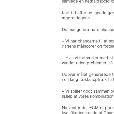
samlede en nedfaldsbold op i
Kort tid efter udlignede g
afgøre tingene.
De mange brændte chancer
– Vi har chancerne til at sc
dagens målscorer og fortsæ
– Hvis vi fortsætter med at
vundet uden problemer, så d
Udover målet genererede Gu
i en lang række optræk til
– Vi spiller godt sammen og
hjælp af vores kombinatione
Nu venter der FCM et par 
kvalifikationsrunde af Cham