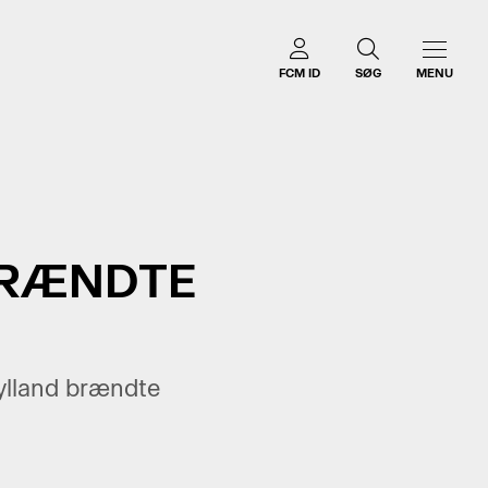
FCM ID
SØG
MENU
BRÆNDTE
ylland brændte