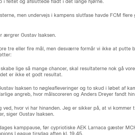
 feltet og afsluttede fladt i det lange hjørne.
æsterne, men undervejs i kampens slutfase havde FCM flere 
 ærgrer Gustav Isaksen.
ore tre eller fire mål, men desværre formår vi ikke at putte 
tter:
 skabe lige så mange chancer, skal resultaterne nok gå vores 
et er ikke et godt resultat.
stav Isaksen to nøgleafleveringer og to skud i løbet af kam
 farlige angreb, hvor målscoreren og Anders Dreyer fandt hi
 ved, hvor vi har hinanden. Jeg er sikker på, at vi kommer 
r, siger Gustav Isaksen.
dages kamppause, før cypriotiske AEK Larnaca gæster MCH
pions League tirsdag aften kl. 19.45.