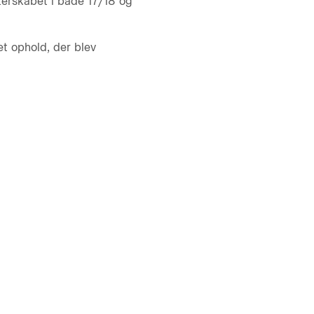
terskabet i både 17/18 og
t ophold, der blev