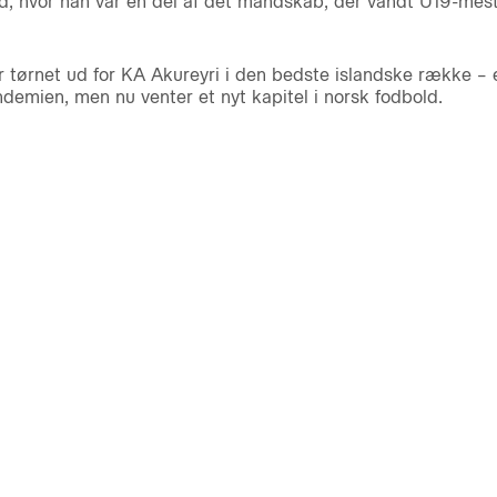
d, hvor han var en del af det mandskab, der vandt U19-mes
 tørnet ud for KA Akureyri i den bedste islandske række – e
demien, men nu venter et nyt kapitel i norsk fodbold.