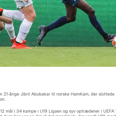
en 21-årige Jibril Abubakar til norske HamKam, der slutted
on.
r 12 mål i 34 kampe i U19 Ligaen og syv optrædener i UEFA 