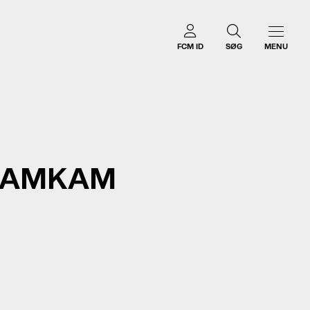
FCM ID
SØG
MENU
 HAMKAM