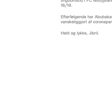
ungdomstid i FC Midtjyllan
18/19.
Efterfølgende har Abubakar
vanskeliggjort af coronapan
Held og lykke, Jibril.