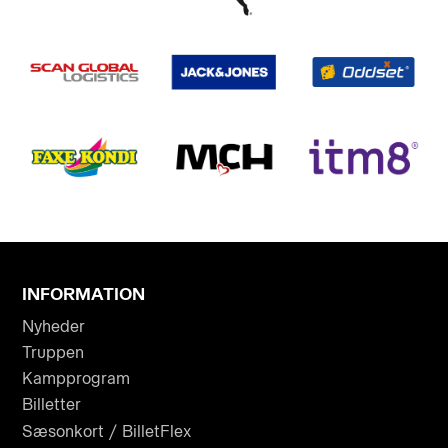
INFORMATION
Nyheder
Truppen
Kampprogram
Billetter
Sæsonkort / BilletFlex