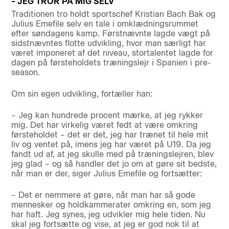
– JEG TROR PÅ MIG SELV
Traditionen tro holdt sportschef Kristian Bach Bak og
Julius Emefile selv en tale i omklædningsrummet
efter søndagens kamp. Førstnævnte lagde vægt på
sidstnævntes flotte udvikling, hvor man særligt har
været imponeret af det niveau, stortalentet lagde for
dagen på førsteholdets træningslejr i Spanien i pre-
season.
Om sin egen udvikling, fortæller han:
– Jeg kan hundrede procent mærke, at jeg rykker
mig. Det har virkelig været fedt at være omkring
førsteholdet – det er det, jeg har trænet til hele mit
liv og ventet på, imens jeg har været på U19. Da jeg
fandt ud af, at jeg skulle med på træningslejren, blev
jeg glad – og så handler det jo om at gøre sit bedste,
når man er der, siger Julius Emefile og fortsætter:
– Det er nemmere at gøre, når man har så gode
mennesker og holdkammerater omkring en, som jeg
har haft. Jeg synes, jeg udvikler mig hele tiden. Nu
skal jeg fortsætte og vise, at jeg er god nok til at