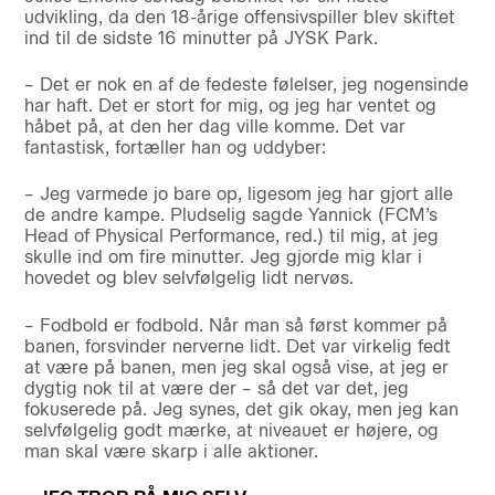
udvikling, da den 18-årige offensivspiller blev skiftet
ind til de sidste 16 minutter på JYSK Park.
– Det er nok en af de fedeste følelser, jeg nogensinde
har haft. Det er stort for mig, og jeg har ventet og
håbet på, at den her dag ville komme. Det var
fantastisk, fortæller han og uddyber:
– Jeg varmede jo bare op, ligesom jeg har gjort alle
de andre kampe. Pludselig sagde Yannick (FCM’s
Head of Physical Performance, red.) til mig, at jeg
skulle ind om fire minutter. Jeg gjorde mig klar i
hovedet og blev selvfølgelig lidt nervøs.
– Fodbold er fodbold. Når man så først kommer på
banen, forsvinder nerverne lidt. Det var virkelig fedt
at være på banen, men jeg skal også vise, at jeg er
dygtig nok til at være der – så det var det, jeg
fokuserede på. Jeg synes, det gik okay, men jeg kan
selvfølgelig godt mærke, at niveauet er højere, og
man skal være skarp i alle aktioner.