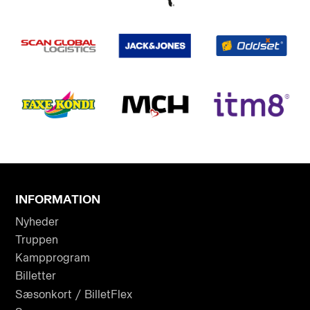
INFORMATION
Nyheder
Truppen
Kampprogram
Billetter
Sæsonkort / BilletFlex