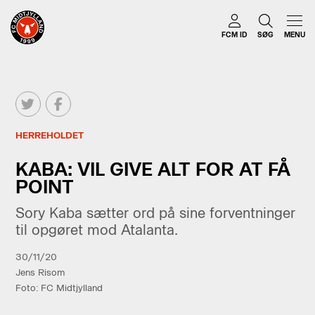
FCM ID
SØG
MENU
HERREHOLDET
KABA: VIL GIVE ALT FOR AT FÅ
POINT
Sory Kaba sætter ord på sine forventninger
til opgøret mod Atalanta.
30/11/20
Jens Risom
Foto: FC Midtjylland