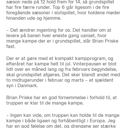
sæson nede på 12 hold frem for 14, så grundspillet
har fire færre runder. Top 6 går ligesom i de fire
foregående sæsoner i slutspillet, hvor holdene møder
hinanden ude og hjemme.
– Det ændrer ingenting for os. Det handler om at
levere på banen hver eneste gang uanset, hvor
mange kampe der er i grundspillet, slår Brian Priske
fast.
Der er at gøre med et kompakt kampprogram, og
efteråret har kampe helt til jul. Vinterpausen er blot
lidt over en måned lang og fra februars begyndelse,
skal grundspillet afgøres. Det sker blandt andet med
to midtugerunder i februar og marts – et sjældent
syn i Danmark.
Brian Priske har en god fornemmelse i forhold til, at
truppen er klar til de mange kampe.
– Ingen kan vide, om truppen kan holde til de mange
kampe i både ligaen og forhåbentligt i Europa. Jeg
har en god følelse om det, og drengene ser stærke