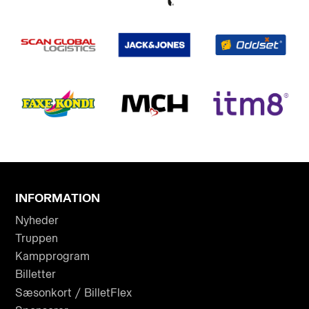
INFORMATION
Nyheder
Truppen
Kampprogram
Billetter
Sæsonkort / BilletFlex