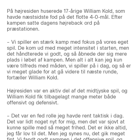
På højresiden huserede 17-årige William Kold, som
havde næstsidste fod på det flotte 4-0-mål. Efter
kampen satte dagens højreback ord på
præstationen.
– Vi spiller en stærk kamp med fokus på vores eget
spil. De kom ud med meget intensitet i starten, men
det håndterede vi godt, og så åbnede der sig mere
plads i løbet af kampen. Men alt i alt kan jeg kun
være tilfreds med måden, vi spiller på i dag, og så er
vi meget glade for at gå videre til næste runde,
fortæller William Kold.
Højresiden var en aktiv del af det midtjyske spil, og
William Kold fik tilbagelagt mange meter både
offensivt og defensivt.
– Det var en fed rolle jeg havde rent taktisk i dag.
Det var lidt noget nyt for mig, men det var sjovt at
kunne spille med så meget frihed. Det er ikke altid,
jeg får lov til det. Men jeg synes nu, det gik meget
fint. Vi fandt godt sammen i det offensive spil, og