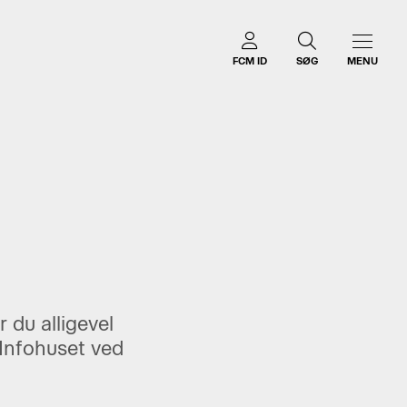
FCM ID
SØG
MENU
du alligevel
i Infohuset ved