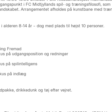
angspunkt i FC Midtjyllands spil- og træningsfilosofi, som
ndskabet. Arrangementet afholdes på kunstbane med træne
 alderen 8-14 år – dog med plads til højst 10 personer.
ning Fremad
kus på udgangsposition og redninger
us på spilintelligens
okus på indlæg
pakke, drikkedunk og tøj efter vejret.