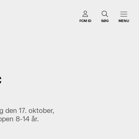
FCM ID
SØG
MENU
C
 den 17. oktober,
ppen 8-14 år.