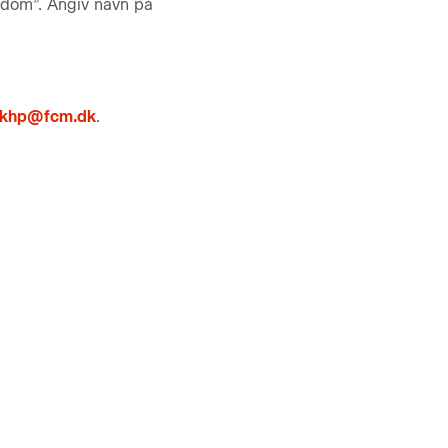
gdom”. Angiv navn på
khp@fcm.dk
.