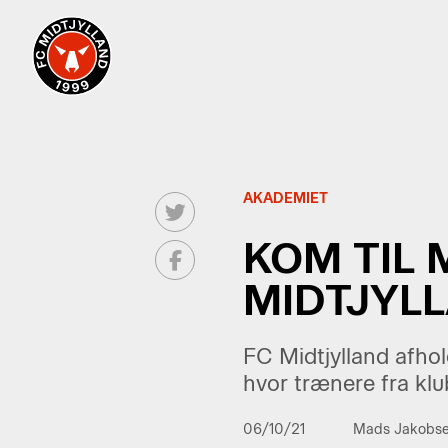
AKADEMIET
KOM TIL
MIDTJYL
FC Midtjylland afho
hvor trænere fra klu
06/10/21
Mads Jakobs