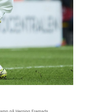
scamp på Herning Fremads