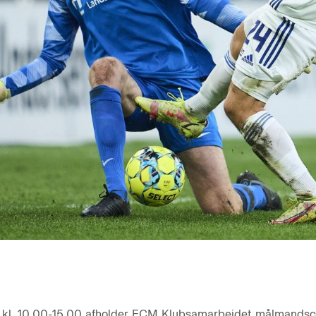
a kl. 10.00-15.00 afholder FCM Klubsamarbejdet målmand