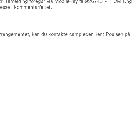
 kr. Tilmelding foregår via MobilePay til 926748 – “FCM Un
esse i kommentarfeltet.
 arrangementet, kan du kontakte campleder Kent Poulsen på