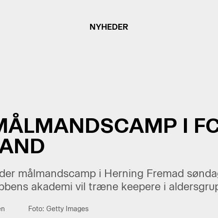
NYHEDER
 MÅLMANDSCAMP I F
LAND
lder målmandscamp i Herning Fremad søndag
bbens akademi vil træne keepere i aldersgru
en
Foto: Getty Images