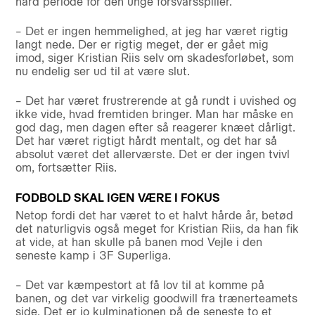
hård periode for den unge forsvarsspiller.
– Det er ingen hemmelighed, at jeg har været rigtig
langt nede. Der er rigtig meget, der er gået mig
imod, siger Kristian Riis selv om skadesforløbet, som
nu endelig ser ud til at være slut.
– Det har været frustrerende at gå rundt i uvished og
ikke vide, hvad fremtiden bringer. Man har måske en
god dag, men dagen efter så reagerer knæet dårligt.
Det har været rigtigt hårdt mentalt, og det har så
absolut været det allerværste. Det er der ingen tvivl
om, fortsætter Riis.
FODBOLD SKAL IGEN VÆRE I FOKUS
Netop fordi det har været to et halvt hårde år, betød
det naturligvis også meget for Kristian Riis, da han fik
at vide, at han skulle på banen mod Vejle i den
seneste kamp i 3F Superliga.
– Det var kæmpestort at få lov til at komme på
banen, og det var virkelig goodwill fra trænerteamets
side. Det er jo kulminationen på de seneste to et