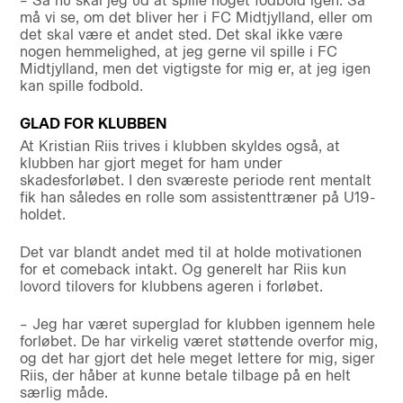
– Så nu skal jeg ud at spille noget fodbold igen. Så
må vi se, om det bliver her i FC Midtjylland, eller om
det skal være et andet sted. Det skal ikke være
nogen hemmelighed, at jeg gerne vil spille i FC
Midtjylland, men det vigtigste for mig er, at jeg igen
kan spille fodbold.
GLAD FOR KLUBBEN
At Kristian Riis trives i klubben skyldes også, at
klubben har gjort meget for ham under
skadesforløbet. I den sværeste periode rent mentalt
fik han således en rolle som assistenttræner på U19-
holdet.
Det var blandt andet med til at holde motivationen
for et comeback intakt. Og generelt har Riis kun
lovord tilovers for klubbens ageren i forløbet.
– Jeg har været superglad for klubben igennem hele
forløbet. De har virkelig været støttende overfor mig,
og det har gjort det hele meget lettere for mig, siger
Riis, der håber at kunne betale tilbage på en helt
særlig måde.