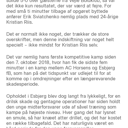
solide 5-0 over gæsterne fra Vejle Boldklub, så var
det ikke kun resultatet, der var værd at fejre. For
med små ti minutter tilbage af opgøret byttede
anfører Erik Sviatchenko nemlig plads med 24-årige
Kristian Riis.
Det er normalt ikke noget, der trækker de store
overskrifter, men denne indskiftning var noget helt
specielt – ikke mindst for Kristian Riis selv.
Det var nemlig hans første kompetitive kamp siden
den 7. oktober 2018, hvor han fik de sidste fem
minutter i en kamp mellem AC Horsens og Esbjerg
fB, som han på det tidspunkt var udlejet til for at
komme op i omdrejninger efter en længerevarende
skadesperiode.
Opholdet i Esbjerg blev dog langt fra lykkeligt, for en
drilsk skade og gentagne operationer har siden holdt
den unge midterforsvarer ude af såvel træning som
kampe på højeste niveau. Hver gang det har lysnet
en smule, så har knæet atter drillet, og det har kostet
en række tilbagefald. Det har naturligvis været en