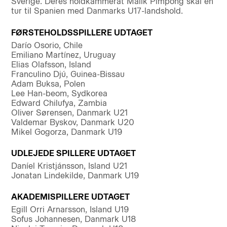
Sverige. Deres holdkammerat Malik Pimpong skal en
tur til Spanien med Danmarks U17-landshold.
FØRSTEHOLDSSPILLERE UDTAGET
Darío Osorio, Chile
Emiliano Martínez, Uruguay
Elias Olafsson, Island
Franculino Djú, Guinea-Bissau
Adam Buksa, Polen
Lee Han-beom, Sydkorea
Edward Chilufya, Zambia
Oliver Sørensen, Danmark U21
Valdemar Byskov, Danmark U20
Mikel Gogorza, Danmark U19
UDLEJEDE SPILLERE UDTAGET
Daníel Kristjánsson, Island U21
Jonatan Lindekilde, Danmark U19
AKADEMISPILLERE UDTAGET
Egill Orri Arnarsson, Island U19
Sofus Johannesen, Danmark U18