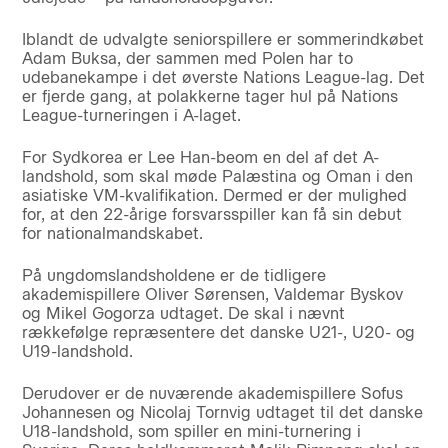
Iblandt de udvalgte seniorspillere er sommerindkøbet
Adam Buksa, der sammen med Polen har to
udebanekampe i det øverste Nations League-lag. Det
er fjerde gang, at polakkerne tager hul på Nations
League-turneringen i A-laget.
For Sydkorea er Lee Han-beom en del af det A-
landshold, som skal møde Palæstina og Oman i den
asiatiske VM-kvalifikation. Dermed er der mulighed
for, at den 22-årige forsvarsspiller kan få sin debut
for nationalmandskabet.
På ungdomslandsholdene er de tidligere
akademispillere Oliver Sørensen, Valdemar Byskov
og Mikel Gogorza udtaget. De skal i nævnt
rækkefølge repræsentere det danske U21-, U20- og
U19-landshold.
Derudover er de nuværende akademispillere Sofus
Johannesen og Nicolaj Tornvig udtaget til det danske
U18-landshold, som spiller en mini-turnering i