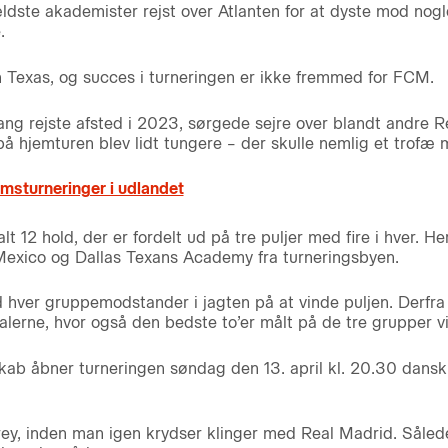
ældste akademister rejst over Atlanten for at dyste mod nog
.
en Texas, og succes i turneringen er ikke fremmed for FCM.
ng rejste afsted i 2023, sørgede sejre over blandt andre R
å hjemturen blev lidt tungere – der skulle nemlig et trofæ me
msturneringer i udlandet
lt 12 hold, der er fordelt ud på tre puljer med fire i hver. 
Mexico og Dallas Texans Academy fra turneringsbyen.
hver gruppemodstander i jagten på at vinde puljen. Derfra k
nalerne, hvor også den bedste to’er målt på de tre grupper vi
b åbner turneringen søndag den 13. april kl. 20.30 dansk 
ey, inden man igen krydser klinger med Real Madrid. Sålede