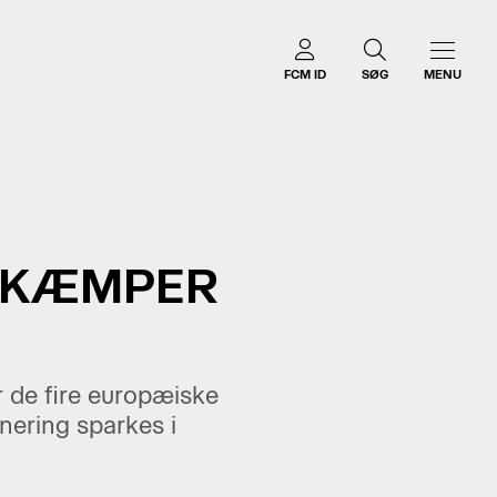
FCM ID
SØG
MENU
9 KÆMPER
r de fire europæiske
nering sparkes i