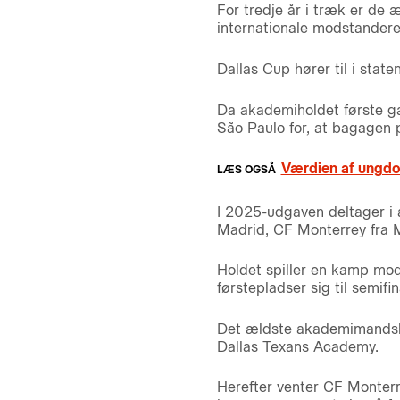
For tredje år i træk er de 
internationale modstandere
Dallas Cup hører til i stat
Da akademiholdet første ga
São Paulo for, at bagagen p
Værdien af ungdo
I 2025-udgaven deltager i a
Madrid, CF Monterrey fra 
Holdet spiller en kamp mod 
førstepladser sig til semifi
Det ældste akademimandska
Dallas Texans Academy.
Herefter venter CF Monterr