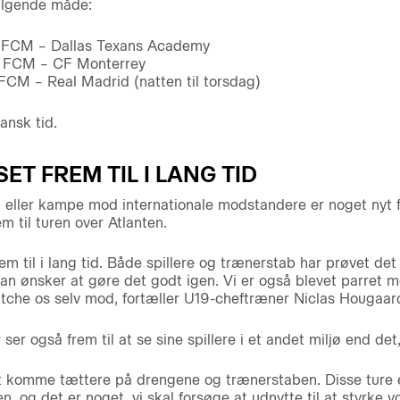
lgende måde:
0: FCM – Dallas Texans Academy
0: FCM – CF Monterrey
 FCM – Real Madrid (natten til torsdag)
ansk tid.
SET FREM TIL I LANG TID
eller kampe mod internationale modstandere er noget nyt f
em til turen over Atlanten.
rem til i lang tid. Både spillere og trænerstab har prøvet de
n ønsker at gøre det godt igen. Vi er også blevet parret 
matche os selv mod, fortæller U19-cheftræner Niclas Hougaar
ser også frem til at se sine spillere i et andet miljø end det, 
 at komme tættere på drengene og trænerstaben. Disse ture 
, og det er noget, vi skal forsøge at udnytte til at styrke v