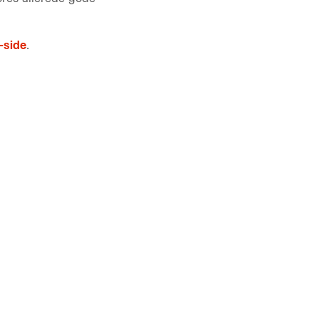
-side
.