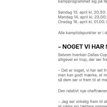
kampprogrammet sig på fø
Søndag 13. april kl. 20.3
Mandag 14. april kl. 23.0
Onsdag 16. april kl. 01.00:
Alle kamptidspunkter er i d
– NOGET VI HAR 
Selvom hverken Dallas Cup 
alligevel en trup, der ser fr
– Det er noget, vi har set f
man kan godt mærke, at ma
så dem ser vi frem til at 
Den relativt nye cheftræner 
– Jeg ser virkelig frem til
at rykke sig tættere sammen