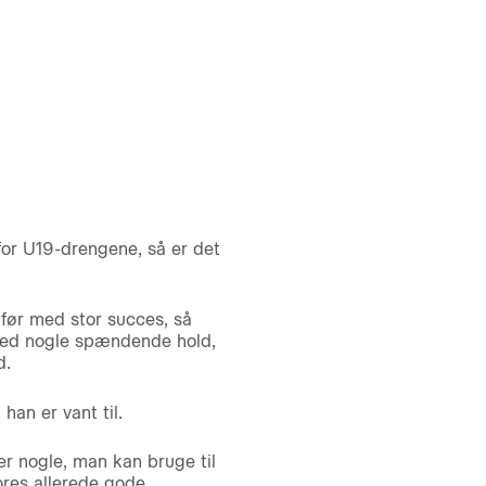
or U19-drengene, så er det
t før med stor succes, så
med nogle spændende hold,
d.
han er vant til.
er nogle, man kan bruge til
ores allerede gode