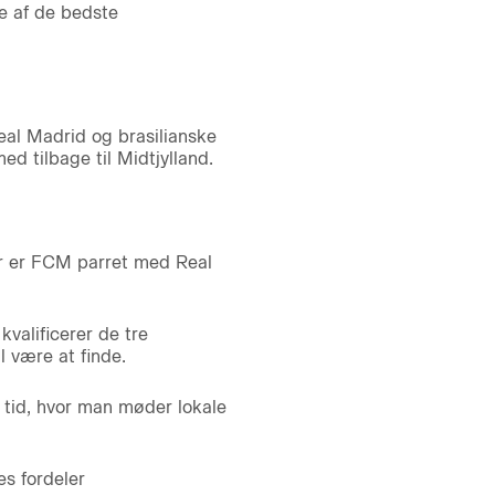
le af de bedste
eal Madrid og brasilianske
d tilbage til Midtjylland.
Her er FCM parret med Real
valificerer de tre
l være at finde.
tid, hvor man møder lokale
s fordeler