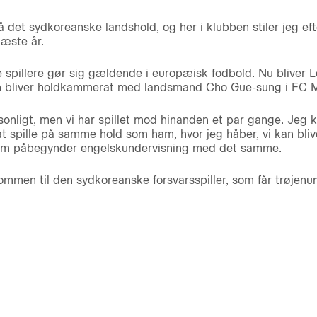
et sydkoreanske landshold, og her i klubben stiler jeg efte
næste år.
e spillere gør sig gældende i europæisk fodbold. Nu bliver
 bliver holdkammerat med landsmand Cho Gue-sung i FC Mi
nligt, men vi har spillet mod hinanden et par gange. Jeg ken
 at spille på samme hold som ham, hvor jeg håber, vi kan bl
som påbegynder engelskundervisning med det samme.
kommen til den sydkoreanske forsvarsspiller, som får trøjen