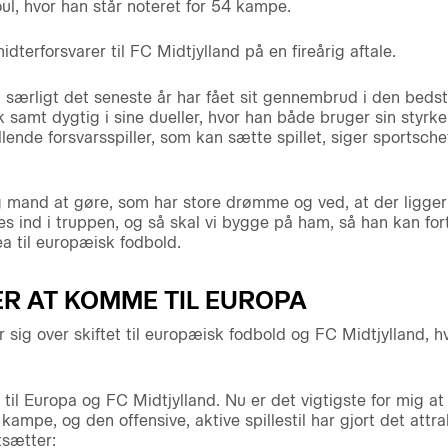
, hvor han står noteret for 54 kampe.
idterforsvarer til FC Midtjylland på en fireårig aftale.
om særligt det seneste år har fået sit gennembrud i den bed
k samt dygtig i sine dueller, hvor han både bruger sin styrke 
lende forsvarsspiller, som kan sætte spillet, siger sportsc
mand at gøre, som har store drømme og ved, at der ligger 
s ind i truppen, og så skal vi bygge på ham, så han kan for
a til europæisk fodbold.
R AT KOMME TIL EUROPA
sig over skiftet til europæisk fodbold og FC Midtjylland, h
.
til Europa og FC Midtjylland. Nu er det vigtigste for mig at
kampe, og den offensive, aktive spillestil har gjort det attrakt
tsætter: