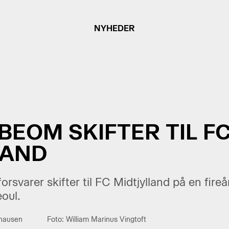
NYHEDER
BEOM SKIFTER TIL F
LAND
rsvarer skifter til FC Midtjylland på en fireår
oul.
thausen
Foto: William Marinus Vingtoft