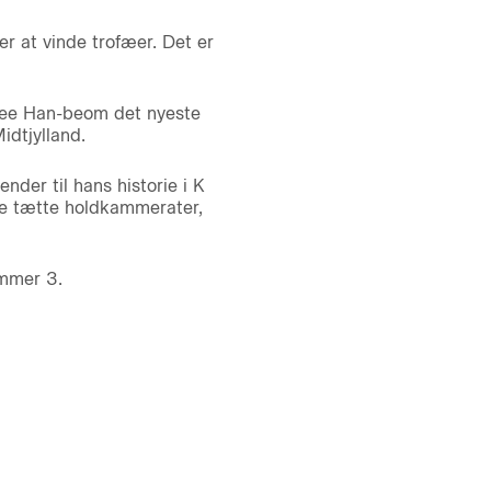
r at vinde trofæer. Det er
 Lee Han-beom det nyeste
dtjylland.
der til hans historie i K
ive tætte holdkammerater,
ummer 3.