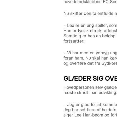
hovedstadsklubben FC Seoul
Nu skifter den talentfulde m
– Lee er en ung spiller, s
Han er fysisk stærk, atletis
Samtidig er han en boldspil
fortsætter:
– Vi har med en ydmyg ung 
foran ham. Nu skal han køre
og overføre det fra Sydkore
GLÆDER SIG OVE
Hovedpersonen selv glæder 
næste skridt i sin udvikling
– Jeg er glad for at komme 
Jeg har set flere af holdets 
siger Lee Han-beom og for