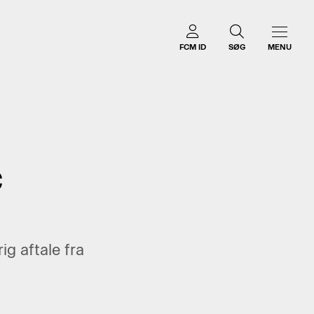
FCM ID
SØG
MENU
C
ig aftale fra