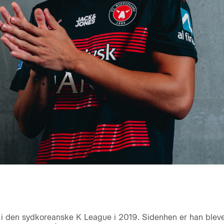
den sydkoreanske K League i 2019. Sidenhen er han blevet 