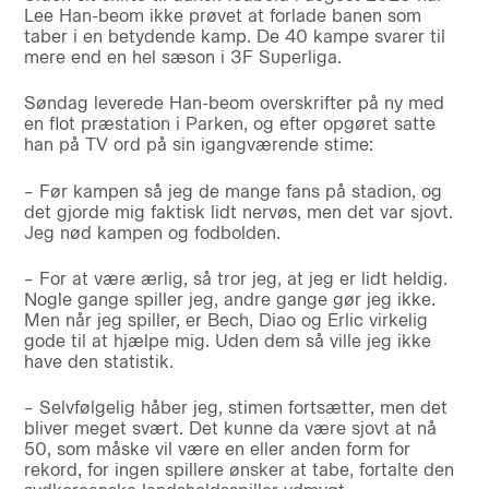
Lee Han-beom ikke prøvet at forlade banen som
taber i en betydende kamp. De 40 kampe svarer til
mere end en hel sæson i 3F Superliga.
Søndag leverede Han-beom overskrifter på ny med
en flot præstation i Parken, og efter opgøret satte
han på TV ord på sin igangværende stime:
– Før kampen så jeg de mange fans på stadion, og
det gjorde mig faktisk lidt nervøs, men det var sjovt.
Jeg nød kampen og fodbolden.
– For at være ærlig, så tror jeg, at jeg er lidt heldig.
Nogle gange spiller jeg, andre gange gør jeg ikke.
Men når jeg spiller, er Bech, Diao og Erlic virkelig
gode til at hjælpe mig. Uden dem så ville jeg ikke
have den statistik.
– Selvfølgelig håber jeg, stimen fortsætter, men det
bliver meget svært. Det kunne da være sjovt at nå
50, som måske vil være en eller anden form for
rekord, for ingen spillere ønsker at tabe, fortalte den