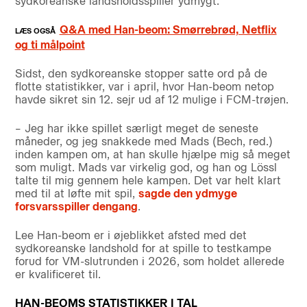
sydkoreanske landsholdsspiller ydmygt.
Q&A med Han-beom: Smørrebrød, Netflix
og ti målpoint
Sidst, den sydkoreanske stopper satte ord på de
flotte statistikker, var i april, hvor Han-beom netop
havde sikret sin 12. sejr ud af 12 mulige i FCM-trøjen.
– Jeg har ikke spillet særligt meget de seneste
måneder, og jeg snakkede med Mads (Bech, red.)
inden kampen om, at han skulle hjælpe mig så meget
som muligt. Mads var virkelig god, og han og Lössl
talte til mig gennem hele kampen. Det var helt klart
med til at løfte mit spil,
sagde den ydmyge
forsvarsspiller dengang
.
Lee Han-beom er i øjeblikket afsted med det
sydkoreanske landshold for at spille to testkampe
forud for VM-slutrunden i 2026, som holdet allerede
er kvalificeret til.
HAN-BEOMS STATISTIKKER I TAL