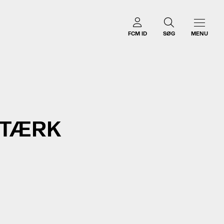
FCM ID
SØG
MENU
STÆRK