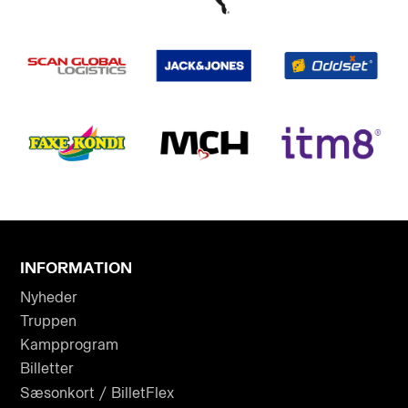
INFORMATION
Nyheder
Truppen
Kampprogram
Billetter
Sæsonkort / BilletFlex