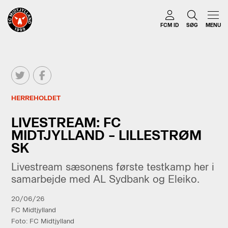
FCM ID
SØG
MENU
HERREHOLDET
LIVESTREAM: FC
MIDTJYLLAND – LILLESTRØM
SK
Livestream sæsonens første testkamp her i
samarbejde med AL Sydbank og Eleiko.
20/06/26
FC Midtjylland
Foto: FC Midtjylland