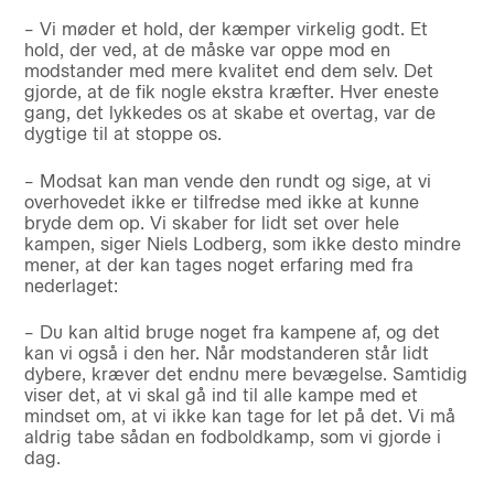
– Vi møder et hold, der kæmper virkelig godt. Et
hold, der ved, at de måske var oppe mod en
modstander med mere kvalitet end dem selv. Det
gjorde, at de fik nogle ekstra kræfter. Hver eneste
gang, det lykkedes os at skabe et overtag, var de
dygtige til at stoppe os.
– Modsat kan man vende den rundt og sige, at vi
overhovedet ikke er tilfredse med ikke at kunne
bryde dem op. Vi skaber for lidt set over hele
kampen, siger Niels Lodberg, som ikke desto mindre
mener, at der kan tages noget erfaring med fra
nederlaget:
– Du kan altid bruge noget fra kampene af, og det
kan vi også i den her. Når modstanderen står lidt
dybere, kræver det endnu mere bevægelse. Samtidig
viser det, at vi skal gå ind til alle kampe med et
mindset om, at vi ikke kan tage for let på det. Vi må
aldrig tabe sådan en fodboldkamp, som vi gjorde i
dag.