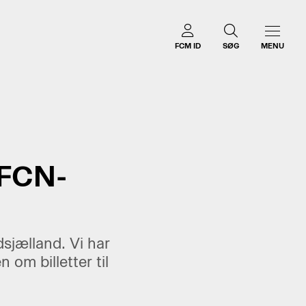
FCM ID
SØG
MENU
FCN-
sjælland. Vi har
om billetter til