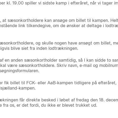
 kl. 19.00 spiller vi sidste kamp i efteråret, når vi tager
il, at sæsonkortholdere kan ansøge om billet til kampen. Helt
tående link tilkendegive, om de ønsker at deltage i lodtræk
æsonkortholdere, og skulle nogen have ansøgt om billet, m
ligvis blive siet fra inden lodtrækningen.
f en anden sæsonkortholder samtidig, så I kan sidde to 
e skal være sæsonkortholdere. Skriv navn, e-mail og mobil
søgningsformularen.
 fik billet til FCK- eller AaB-kampen tidligere på efteråret,
ordsjælland-kampen.
ækningen får direkte besked i løbet af fredag den 18. decem
ke fra os, er det fordi, du ikke er blevet trukket ud.