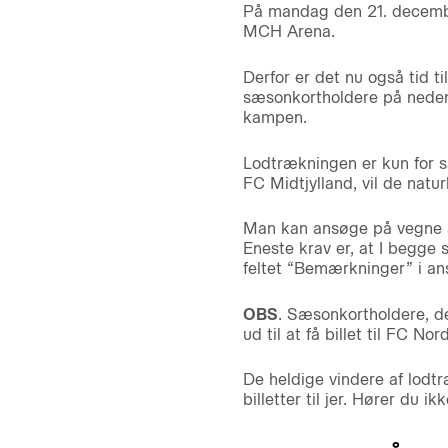
På mandag den 21. december
MCH Arena.
Derfor er det nu også tid t
sæsonkortholdere på nedens
kampen.
Lodtrækningen er kun for s
FC Midtjylland, vil de natur
Man kan ansøge på vegne a
Eneste krav er, at I begg
feltet “Bemærkninger” i an
OBS
. Sæsonkortholdere, der
ud til at få billet til FC N
De heldige vindere af lodtr
billetter til jer. Hører du ik