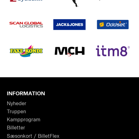
INFORMATION
Nyheder
Truppen
Kampprogram
Billetter
Sæsonkort / BilletFlex