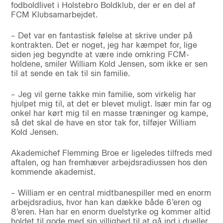
fodboldlivet i Holstebro Boldklub, der er en del af
FCM Klubsamarbejdet.
– Det var en fantastisk følelse at skrive under på
kontrakten. Det er noget, jeg har kæmpet for, lige
siden jeg begyndte at være inde omkring FCM-
holdene, smiler William Kold Jensen, som ikke er sen
til at sende en tak til sin familie.
– Jeg vil gerne takke min familie, som virkelig har
hjulpet mig til, at det er blevet muligt. Især min far og
onkel har kørt mig til en masse træninger og kampe,
så det skal de have en stor tak for, tilføjer William
Kold Jensen.
Akademichef Flemming Broe er ligeledes tilfreds med
aftalen, og han fremhæver arbejdsradiussen hos den
kommende akademist.
– William er en central midtbanespiller med en enorm
arbejdsradius, hvor han kan dække både 6’eren og
8’eren. Han har en enorm duelstyrke og kommer altid
holdet til gode med sin villighed til at gå ind i dueller