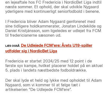
en lejeaftale hos FC Fredericia i NordicBet Liga indtil
næste sommer. Et ophold, der skal udvikle Nygaard
yderligere med kontinuerligt seniorfodbold i benene.
I Fredericia bliver Adam Nygaard genforenet med
sine tidligere holdkammerater, Jonatan Lindekilde og
Daníel Kristjánsson, som ligeledes er udlejet fra FCM
til fredericianerne sæsonen ud.
De Udlejede FCM’ere: Årets U19-spiller
udfolder sig i NordicBet Liga
Fredericia er startet 2024/25 med 12 point i de
første syv kampe, hvilket placerer holdet på en aktuel
5. plads i landets næstbedste fodboldrække.
Der skal lyde et held og lykke med opholdet til Adam
Nygaard, som vi kommer til at følge tæt i
artikelserien “De Udlejede FCM’ere”.