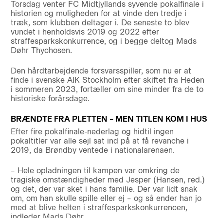
Torsdag venter FC Midtjyllands syvende pokalfinale i
historien og muligheden for at vinde den tredje i
træk, som klubben deltager i. De seneste to blev
vundet i henholdsvis 2019 og 2022 efter
straffesparkskonkurrence, og i begge deltog Mads
Døhr Thychosen.
Den hårdtarbejdende forsvarsspiller, som nu er at
finde i svenske AIK Stockholm efter skiftet fra Heden
i sommeren 2023, fortæller om sine minder fra de to
historiske forårsdage.
BRÆNDTE FRA PLETTEN – MEN TITLEN KOM I HUS
Efter fire pokalfinale-nederlag og hidtil ingen
pokaltitler var alle sejl sat ind på at få revanche i
2019, da Brøndby ventede i nationalarenaen.
– Hele opladningen til kampen var omkring de
tragiske omstændigheder med Jesper (Hansen, red.)
og det, der var sket i hans familie. Der var lidt snak
om, om han skulle spille eller ej – og så ender han jo
med at blive helten i straffesparkskonkurrencen,
indleder Mads Døhr.