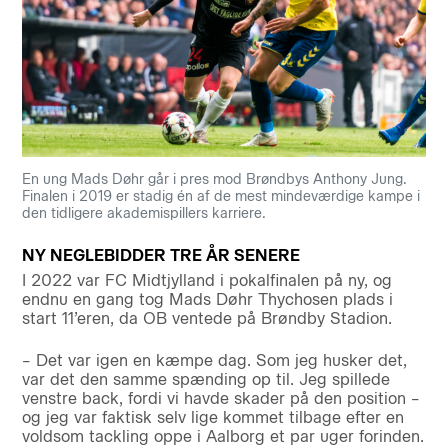
En ung Mads Døhr går i pres mod Brøndbys Anthony Jung.
Finalen i 2019 er stadig én af de mest mindeværdige kampe i
den tidligere akademispillers karriere.
NY NEGLEBIDDER TRE ÅR SENERE
I 2022 var FC Midtjylland i pokalfinalen på ny, og
endnu en gang tog Mads Døhr Thychosen plads i
start 11’eren, da OB ventede på Brøndby Stadion.
– Det var igen en kæmpe dag. Som jeg husker det,
var det den samme spænding op til. Jeg spillede
venstre back, fordi vi havde skader på den position –
og jeg var faktisk selv lige kommet tilbage efter en
voldsom tackling oppe i Aalborg et par uger forinden.