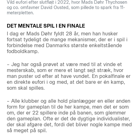
Vild eufori efter slutfløjt i 2022, hvor Mads Døhr Thychosen
og co. omfavner David Ousted, som pillede to spark fra 11-
meterpletten.
DET MENTALE SPIL I EN FINALE
I dag er Mads Døhr fyldt 28 år, men han husker
fortsat tydeligt de mange mekanismer, der er i spil i
forbindelse med Danmarks største enkeltstående
fodboldkamp.
– Jeg har også prøvet at være med til at vinde et
mesterskab, som er mere et langt sejt stræk, hvor
man puster ud efter at have vundet. En pokalfinale er
en direkte eufori i og med, at det bare er én kamp,
som skal spilles.
– Alle klubber og alle hold planlægger en eller anden
form for gameplan til de her kampe, men det er som
om, der er 22 spillere inde på banen, som glemmer
den gameplan. Ofte er det de dygtige individualister,
der skal afgøre det, fordi det bliver nogle kampe med
så meget på spil.