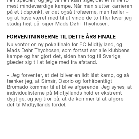
helt specielt, og jeg vil helt klart sige, det er mine to
mest mindeværdige kampe. Når man slutter karrieren
på et tidspunkt, er det også trofæerne, man tæller –
og at have været med til at vinde de to titler lever jeg
stadig højt på, siger Mads Døhr Thychosen.
FORVENTNINGERNE TIL DETTE ÅRS FINALE
Nu venter en ny pokalfinale for FC Midtjylland, og
Mads Døhr Thychosen, som fortsat ser alle klubbens
kampe og har gjort det, siden han tog til Sverige,
glæder sig til at følge med fra afstand.
– Jeg forventer, at det bliver en lidt låst kamp, og så
tænker jeg, at Simsir, Osorio og forhåbentligt
Brumado kommer til at blive afgørende. Jeg synes, at
individualisterne på Midtjyllands hold er ekstremt
dygtige, og jeg tror på, at de kommer til at afgøre
det til Midtjyllands fordel.