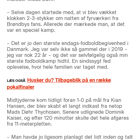
– Selve dagen startede med, at vi blev vækket
klokken 2-3-stykker om natten af fyrværkeri fra
Brøndbys fans. Allerede der mærkede man, at det
var en speciel kamp.
– Det er jo den største endags-fodboldbegivenhed i
Danmark. Jeg var selv ikke så gammel der i 2019 –
jeg var nok 22 år – og det var selvfølgelig også min
største fodboldkamp hidtil. En sindssygt fed
oplevelse, hvor hele familien var taget med.
Husker du? Tilbageblik på en række
pokalfinaler
Midtjyderne kom tidligt foran 1-0 på mål fra Kian
Hansen, der blev skabt et langt indkast fra netop
Mads Døhr Thychosen. Senere udlignede Dominik
Kaiser, og efter 120 minutter skulle det hele afgøres
fra 11-meterpletten.
– Man havde jo ligesom planlagt det lidt inden og talt