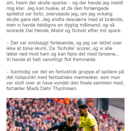
om, hvem der skulle sparke – og der havde jeg meldt
mig klar. Jeg kan huske, at da den forlængede
spilletid var forbi, overvejede jeg, om jeg virkelig
skulle gøre det. Jeg endte desværre med at brænde,
men vi havde heldigvis en dygtig målmand, og så
scorede Dal Hende, Mabil og Scholz efter mit spark.
– Det var sindssygt forløsende, og jeg var lettet over
ikke at blive skurk. Da ‘Scholle’ scorer, og vi alle
løber ned mod ham og kan fejre det med fansene…
Vi havde et helt vanvittigt flot fremmøde.
– Samtidig var det en fantastisk gruppe af spillere på
det tidspunkt med fantastiske mennesker, som man
var stolt over at have vundet den finale sammen med,
fortæller Mads Døhr Thychosen.