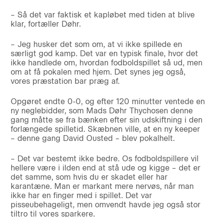
– Så det var faktisk et kapløbet med tiden at blive
klar, fortæller Døhr.
– Jeg husker det som om, at vi ikke spillede en
særligt god kamp. Det var en typisk finale, hvor det
ikke handlede om, hvordan fodboldspillet så ud, men
om at få pokalen med hjem. Det synes jeg også,
vores præstation bar præg af.
Opgøret endte 0-0, og efter 120 minutter ventede en
ny neglebidder, som Mads Døhr Thychosen denne
gang måtte se fra bænken efter sin udskiftning i den
forlængede spilletid. Skæbnen ville, at en ny keeper
– denne gang David Ousted – blev pokalhelt.
– Det var bestemt ikke bedre. Os fodboldspillere vil
hellere være i ilden end at stå ude og kigge – det er
det samme, som hvis du er skadet eller har
karantæne. Man er markant mere nervøs, når man
ikke har en finger med i spillet. Det var
pisseubehageligt, men omvendt havde jeg også stor
tiltro til vores sparkere.