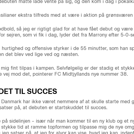
debuten måtte lade vente på sig, og den kom i dag i pokal
silianer ekstra tilfreds med at være i aktion på grønsværen 
odbold, så jeg er rigtigt glad for at have fået debut og være
r sejren, som vi fik i dag, lyder det fra Marrony efter 5-0-se
 hurtighed og offensive styrker i de 55 minutter, som han spi
en det blev ved lige ved og næsten.
 mig fint tilpas i kampen. Selvfølgelig er der stadig et stykk
 vej mod det, pointerer FC Midtjyllands nye nummer 38.
DET TIL SUCCES
 til Danmark har ikke været nemmere af at skulle starte me
satser på, at debuten er startskuddet til succes.
e på sidelinjen – især når man kommer til en ny klub og et n
et stykke tid at ramme topformen og tilpasse mig de nye omgiv
 jeg satser på, at jeg for alvor kan vise, hvad jeg kan, inden