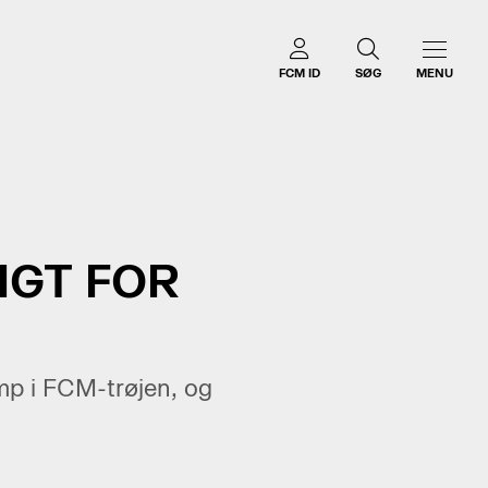
FCM ID
SØG
MENU
IGT FOR
amp i FCM-trøjen, og