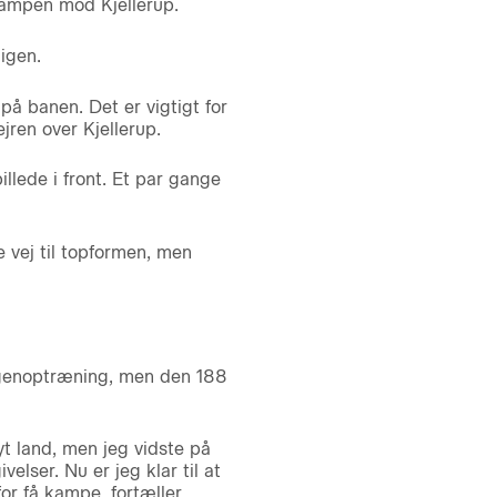
kampen mod Kjellerup.
igen.
 på banen. Det er vigtigt for
jren over Kjellerup.
llede i front. Et par gange
e vej til topformen, men
d genoptræning, men den 188
yt land, men jeg vidste på
elser. Nu er jeg klar til at
for få kampe, fortæller