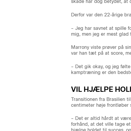
skade har dog betydet, at 
Derfor var den 22-årige bra
– Jeg har savnet at spille f
mig, men jeg er mest glad fo
Marrony viste prøver på sin
var han tæt på at score, m
– Det gik okay, og jeg følte
kamptræning er den bedste
VIL HJÆLPE HOL
Transitionen fra Brasilien
centimeter høje frontløber 
– Det er altid hårdt at vær
forhånd, at det ville tage 
hjælpe holdet til succes, og