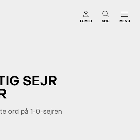
FCM ID
SØG
MENU
TIG SEJR
R
 ord på 1-0-sejren