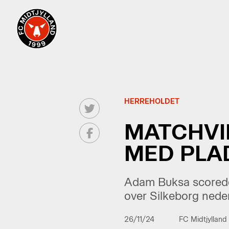
HERREHOLDET
MATCHVIN
MED PLA
Adam Buksa scorede
over Silkeborg nede
26/11/24
FC Midtjylland