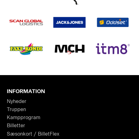
INFORMATION
Nyheder
Truppen
Kampprogram
Billetter
Sæsonkort / BilletFlex