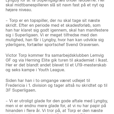
Lyngby for at få Superligagræs under fødderne. Her
skal midtbanespilleren slå sit navn fast på et nyt og
højere niveau.
– Torp er en topspiller, der nu skal tage sit næste
skridt. Efter en periode med et skadesforløb, som
han har klaret sig godt igennem, skal han manifestere
sig i Superligaen. Vi er meget tilfredse med den
mulighed, han får i Lyngby, hvor han kan udvikle sig
yderligere, fortæller sportschef Svend Graversen.
Victor Torp kommer fra samarbejdsklubben Lemvig
GF og via Herning Elite gik turen til akademiet i Ikast.
Her er det blandt andet blevet til et U19-mesterskab
og seks kampe i Youth League.
Siden har han i to omgange været udlejet til
Fredericia i 1. division og tager altså nu skridtet op til
3F Superligaen.
– Vi er utroligt glade for den gode aftale med Lyngby,
men vi er endnu mere glade for, at vi nu har papir på
hinanden i flere år. Vi tror på, at Torp er den næste