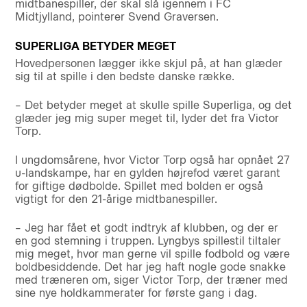
midtbanespiller, der skal slå igennem i FC
Midtjylland, pointerer Svend Graversen.
SUPERLIGA BETYDER MEGET
Hovedpersonen lægger ikke skjul på, at han glæder
sig til at spille i den bedste danske række.
– Det betyder meget at skulle spille Superliga, og det
glæder jeg mig super meget til, lyder det fra Victor
Torp.
I ungdomsårene, hvor Victor Torp også har opnået 27
u-landskampe, har en gylden højrefod været garant
for giftige dødbolde. Spillet med bolden er også
vigtigt for den 21-årige midtbanespiller.
– Jeg har fået et godt indtryk af klubben, og der er
en god stemning i truppen. Lyngbys spillestil tiltaler
mig meget, hvor man gerne vil spille fodbold og være
boldbesiddende. Det har jeg haft nogle gode snakke
med træneren om, siger Victor Torp, der træner med
sine nye holdkammerater for første gang i dag.