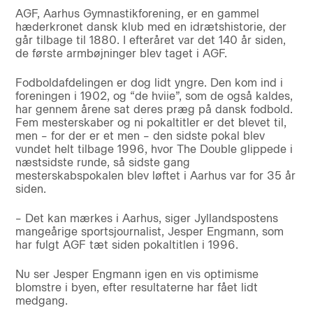
AGF, Aarhus Gymnastikforening, er en gammel
hæderkronet dansk klub med en idrætshistorie, der
går tilbage til 1880. I efteråret var det 140 år siden,
de første armbøjninger blev taget i AGF.
Fodboldafdelingen er dog lidt yngre. Den kom ind i
foreningen i 1902, og “de hviie”, som de også kaldes,
har gennem årene sat deres præg på dansk fodbold.
Fem mesterskaber og ni pokaltitler er det blevet til,
men – for der er et men – den sidste pokal blev
vundet helt tilbage 1996, hvor The Double glippede i
næstsidste runde, så sidste gang
mesterskabspokalen blev løftet i Aarhus var for 35 år
siden.
– Det kan mærkes i Aarhus, siger Jyllandspostens
mangeårige sportsjournalist, Jesper Engmann, som
har fulgt AGF tæt siden pokaltitlen i 1996.
Nu ser Jesper Engmann igen en vis optimisme
blomstre i byen, efter resultaterne har fået lidt
medgang.