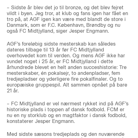
– Sidste år blev det jo til bronze, og det blev fejret
vildt i byen. Jeg tror, at klub og fans igen har fået en
tro på, at AGF igen kan være med blandt de store i
Danmark, som er F.C. København, Brøndby og nu
også FC Midtjylland, siger Jesper Engmann.
AGF’s foreløbig sidste mesterskab kan således
dateres tilbage til 13 år før FC Midtjylland
overhovedet kom til verden. Og mens AGF ikke har
vundet noget i 25 år, er FC Midtjylland i dette
århundrede blevet en helt anden succeshistorie: Tre
mesterskaber, én pokalsejr, to andenpladser, fem
tredjepladser og yderligere fire pokalfinaler. Og to
europæiske gruppespil. Alt sammen opnået på bare
21 år.
– FC Midtjylland er vel nærmest rykket ind på AGF’s
historiske plads i toppen af dansk fodbold. FCM er
nu en ny storklub og en magtfaktor i dansk fodbold,
konstaterer Jesper Engmann.
Med sidste sæsons tredjeplads og den nuværende