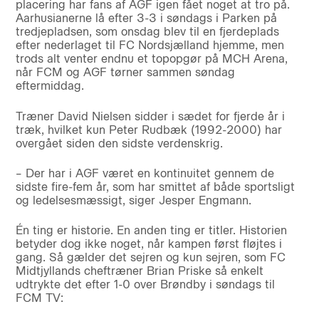
placering har fans af AGF igen fået noget at tro på.
Aarhusianerne lå efter 3-3 i søndags i Parken på
tredjepladsen, som onsdag blev til en fjerdeplads
efter nederlaget til FC Nordsjælland hjemme, men
trods alt venter endnu et topopgør på MCH Arena,
når FCM og AGF tørner sammen søndag
eftermiddag.
Træner David Nielsen sidder i sædet for fjerde år i
træk, hvilket kun Peter Rudbæk (1992-2000) har
overgået siden den sidste verdenskrig.
– Der har i AGF været en kontinuitet gennem de
sidste fire-fem år, som har smittet af både sportsligt
og ledelsesmæssigt, siger Jesper Engmann.
Én ting er historie. En anden ting er titler. Historien
betyder dog ikke noget, når kampen først fløjtes i
gang. Så gælder det sejren og kun sejren, som FC
Midtjyllands cheftræner Brian Priske så enkelt
udtrykte det efter 1-0 over Brøndby i søndags til
FCM TV: