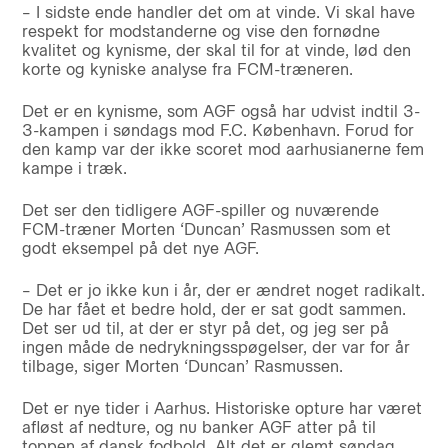
– I sidste ende handler det om at vinde. Vi skal have
respekt for modstanderne og vise den fornødne
kvalitet og kynisme, der skal til for at vinde, lød den
korte og kyniske analyse fra FCM-træneren.
Det er en kynisme, som AGF også har udvist indtil 3-
3-kampen i søndags mod F.C. København. Forud for
den kamp var der ikke scoret mod aarhusianerne fem
kampe i træk.
Det ser den tidligere AGF-spiller og nuværende
FCM-træner Morten ‘Duncan’ Rasmussen som et
godt eksempel på det nye AGF.
– Det er jo ikke kun i år, der er ændret noget radikalt.
De har fået et bedre hold, der er sat godt sammen.
Det ser ud til, at der er styr på det, og jeg ser på
ingen måde de nedrykningsspøgelser, der var for år
tilbage, siger Morten ‘Duncan’ Rasmussen.
Det er nye tider i Aarhus. Historiske opture har været
afløst af nedture, og nu banker AGF atter på til
toppen af dansk fodbold. Alt det er glemt søndag