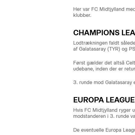
Her var FC Midtjylland me
klubber.
CHAMPIONS LE
Lodtrækningen faldt sålede
af Galatasaray (TYR) og PS
Først gælder det altså Celt
udebane, inden der er re
3. runde mod Galatasaray e
EUROPA LEAGUE
Hvis FC Midtjylland ryger ud
modstanderen i 3. runde v
De eventuelle Europa Leag