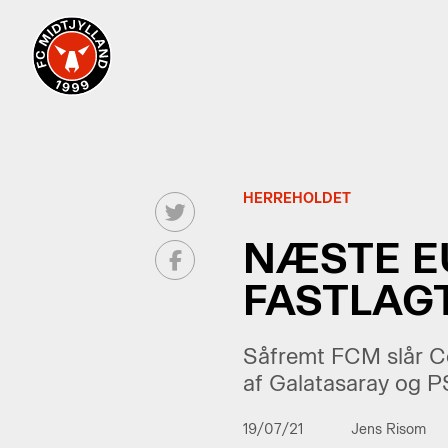
HERREHOLDET
NÆSTE E
FASTLAG
Såfremt FCM slår Cel
af Galatasaray og PS
19/07/21
Jens Risom