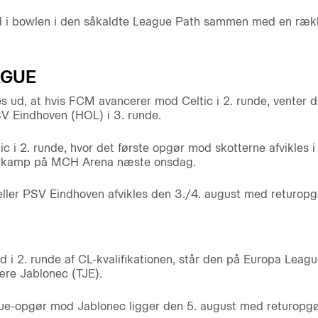
d i bowlen i den såkaldte League Path sammen med en ræ
AGUE
s ud, at hvis FCM avancerer mod Celtic i 2. runde, venter
V Eindhoven (HOL) i 3. runde.
ic i 2. runde, hvor det første opgør mod skotterne afvikles 
turkamp på MCH Arena næste onsdag.
ller PSV Eindhoven afvikles den 3./4. august med returopg
 i 2. runde af CL-kvalifikationen, står den på Europa League-
ære Jablonec (TJE).
ue-opgør mod Jablonec ligger den 5. august med returopgør