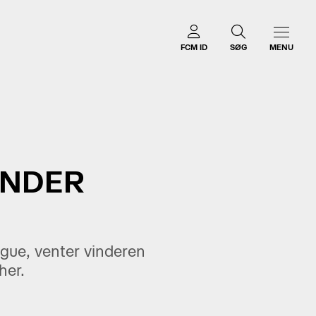
FCM ID
SØG
MENU
ANDER
ague, venter vinderen
her.