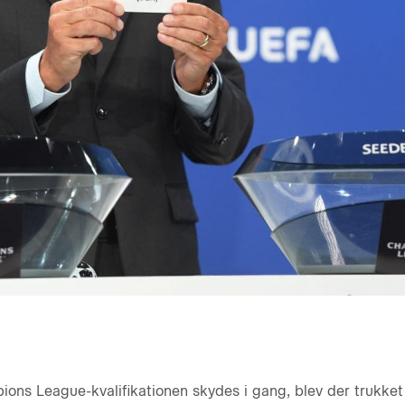
ons League-kvalifikationen skydes i gang, blev der trukket 