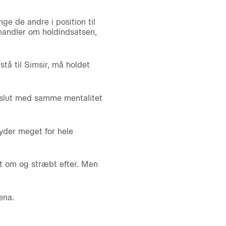
ge de andre i position til
handler om holdindsatsen,
å til Simsir, må holdet
til slut med samme mentalitet
tyder meget for hele
ømt om og stræbt efter. Men
ena.