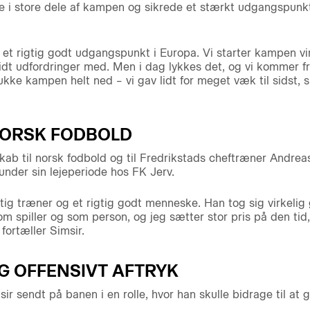
e i store dele af kampen og sikrede et stærkt udgangspunk
et rigtig godt udgangspunkt i Europa. Vi starter kampen vir
t lidt udfordringer med. Men i dag lykkes det, og vi kommer f
lukke kampen helt ned – vi gav lidt for meget væk til sidst, s
NORSK FODBOLD
kab til norsk fodbold og til Fredrikstads cheftræner Andrea
der sin lejeperiode hos FK Jerv.
tig træner og et rigtig godt menneske. Han tog sig virkelig g
om spiller og som person, og jeg sætter stor pris på den ti
fortæller Simsir.
G OFFENSIVT AFTRYK
sir sendt på banen i en rolle, hvor han skulle bidrage til at