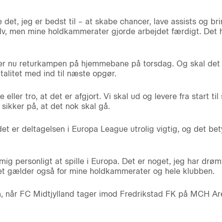
det, jeg er bedst til – at skabe chancer, lave assists og brin
elv, men mine holdkammerater gjorde arbejdet færdigt. Det 
r nu returkampen på hjemmebane på torsdag. Og skal det st
litet med ind til næste opgør.
 eller tro, at det er afgjort. Vi skal ud og levere fra start 
 sikker på, at det nok skal gå.
det er deltagelsen i Europa League utrolig vigtig, og det be
r mig personligt at spille i Europa. Det er noget, jeg har dr
det gælder også for mine holdkammerater og hele klubben.
n, når FC Midtjylland tager imod Fredrikstad FK på MCH Ar