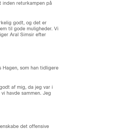
t inden returkampen på
kelig godt, og det er
rem til gode muligheder. Vi
iger Aral Simsir efter
s Hagen, som han tidligere
odt af mig, da jeg var i
d, vi havde sammen. Jeg
 genskabe det offensive