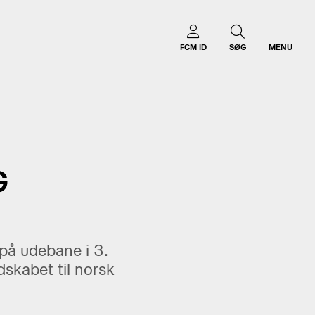
FCM ID
SØG
MENU
G
på udebane i 3.
dskabet til norsk