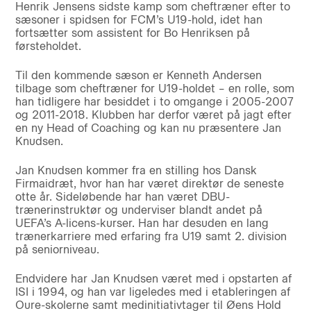
Henrik Jensens sidste kamp som cheftræner efter to
sæsoner i spidsen for FCM’s U19-hold, idet han
fortsætter som assistent for Bo Henriksen på
førsteholdet.
Til den kommende sæson er Kenneth Andersen
tilbage som cheftræner for U19-holdet – en rolle, som
han tidligere har besiddet i to omgange i 2005-2007
og 2011-2018. Klubben har derfor været på jagt efter
en ny Head of Coaching og kan nu præsentere Jan
Knudsen.
Jan Knudsen kommer fra en stilling hos Dansk
Firmaidræt, hvor han har været direktør de seneste
otte år. Sideløbende har han været DBU-
trænerinstruktør og underviser blandt andet på
UEFA’s A-licens-kurser. Han har desuden en lang
trænerkarriere med erfaring fra U19 samt 2. division
på seniorniveau.
Endvidere har Jan Knudsen været med i opstarten af
ISI i 1994, og han var ligeledes med i etableringen af
Oure-skolerne samt medinitiativtager til Øens Hold