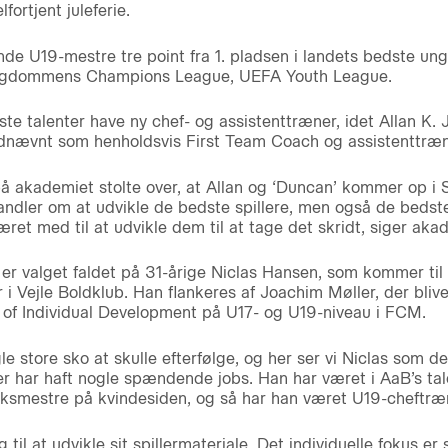
ortjent juleferie.
ende U19-mestre tre point fra 1. pladsen i landets bedste
 i ungdommens Champions League, UEFA Youth League.
dste talenter have ny chef- og assistenttræner, idet Allan K
dnævnt som henholdsvis First Team Coach og assistenttræn
på akademiet stolte over, at Allan og ‘Duncan’ kommer op i
ndler om at udvikle de bedste spillere, men også de bedste
 været med til at udvikle dem til at tage det skridt, siger a
9 er valget faldet på 31-årige Niclas Hansen, som kommer til
 i Vejle Boldklub. Han flankeres af Joachim Møller, der blive
of Individual Development på U17- og U19-niveau i FCM.
gle store sko at skulle efterfølge, og her ser vi Niclas som den
er har haft nogle spændende jobs. Han har været i AaB’s tale
rksmestre på kvindesiden, og så har han været U19-cheftræne
til at udvikle sit spillermateriale. Det individuelle fokus er 