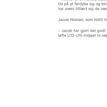
tid på at fordybe sig og bl
har oveni tilllært sig de v
Jacob Nielsen, som hidtil h
– Jacob har gjort det godt i
løfte U13-U15-miljøet til 