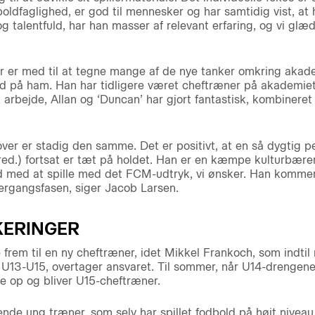
ldfaglighed, er god til mennesker og har samtidig vist, at 
g talentfuld, har han masser af relevant erfaring, og vi glæ
 er med til at tegne mange af de nye tanker omkring akadem
d på ham. Han har tidligere været cheftræner på akademiet, 
arbejde, Allan og ‘Duncan’ har gjort fantastisk, kombineret
er er stadig den samme. Det er positivt, at en så dygtig
ed.) fortsat er tæt på holdet. Han er en kæmpe kulturbærer
ved med at spille med det FCM-udtryk, vi ønsker. Han komme
ergangsfasen, siger Jacob Larsen.
KERINGER
frem til en ny cheftræner, idet Mikkel Frankoch, som indtil
U13-U15, overtager ansvaret. Til sommer, når U14-drengene b
 op og bliver U15-cheftræner.
ende ung træner, som selv har spillet fodbold på højt nivea