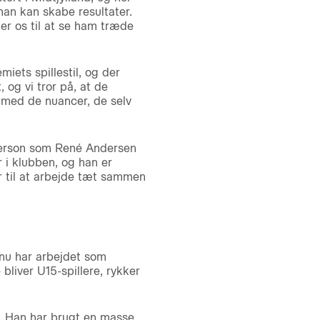
han kan skabe resultater.
der os til at se ham træde
iets spillestil, og der
og vi tror på, at de
 med de nuancer, de selv
 person som René Andersen
 i klubben, og han er
r til at arbejde tæt sammen
 nu har arbejdet som
liver U15-spillere, rykker
u. Han har brugt en masse