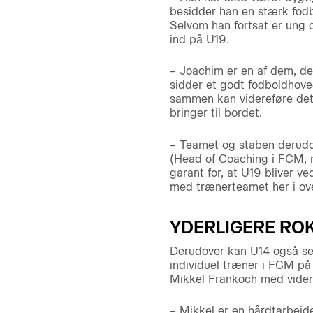
besidder han en stærk fodbo
Selvom han fortsat er ung o
ind på U19.
– Joachim er en af dem, der
sidder et godt fodboldhove
sammen kan videreføre det 
bringer til bordet.
– Teamet og staben derudov
(Head of Coaching i FCM, r
garant for, at U19 bliver 
med trænerteamet her i ov
YDERLIGERE RO
Derudover kan U14 også se 
individuel træner i FCM på 
Mikkel Frankoch med videre
– Mikkel er en hårdtarbejd