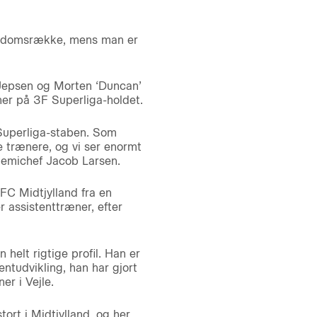
 ungdomsrække, mens man er
. Jepsen og Morten ‘Duncan’
er på 3F Superliga-holdet.
 Superliga-staben. Som
 trænere, og vi ser enormt
kademichef Jacob Larsen.
 FC Midtjylland fra en
r assistenttræner, efter
 helt rigtige profil. Han er
ntudvikling, han har gjort
r i Vejle.
stort i Midtjylland, og her