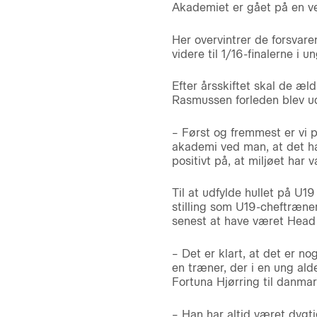
Akademiet er gået på en velf
Her overvintrer de forsvar
videre til 1/16-finalerne
Efter årsskiftet skal de æl
Rasmussen forleden blev u
– Først og fremmest er vi 
akademi ved man, at det ha
positivt på, at miljøet har
Til at udfylde hullet på U1
stilling som U19-cheftræner
senest at have været Head 
– Det er klart, at det er no
en træner, der i en ung ald
Fortuna Hjørring til danma
– Han har altid været dygtig 