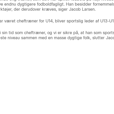
ive endnu dygtigere fodboldfagligt. Han besidder fornemmels
ærktøjer, der derudover kræves, siger Jacob Larsen.
ar været cheftræner for U14, bliver sportslig leder af U13-U
 sin tid som cheftræner, og vi er sikre på, at han som sports
næste niveau sammen med en masse dygtige folk, slutter Jac