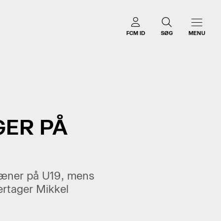
FCM ID
SØG
MENU
GER PÅ
træner på U19, mens
ertager Mikkel