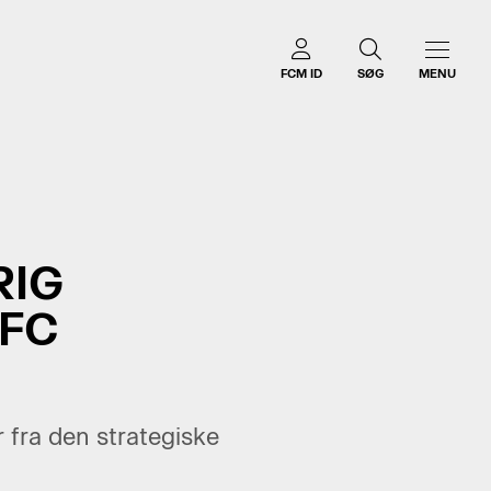
FCM ID
SØG
MENU
RIG
 FC
fra den strategiske