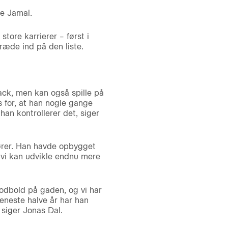
de Jamal.
tore karrierer – først i
ræde ind på den liste.
back, men kan også spille på
s for, at han nogle gange
han kontrollerer det, siger
fører. Han havde opbygget
, vi kan udvikle endnu mere
fodbold på gaden, og vi har
 seneste halve år har han
 siger Jonas Dal.