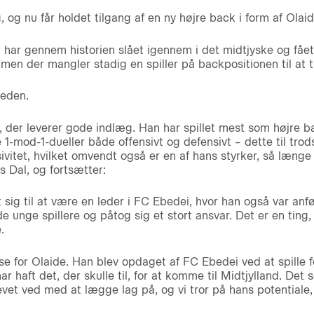
 og nu får holdet tilgang af en ny højre back i form af Olai
 har gennem historien slået igennem i det midtjyske og fået s
men der mangler stadig en spiller på backpositionen til at t
heden.
er, der leverer gode indlæg. Han har spillet mest som højre 
 1-mod-1-dueller både offensivt og defensivt – dette til trod
ivitet, hvilket omvendt også er en af hans styrker, så længe 
 Dal, og fortsætter:
 sig til at være en leder i FC Ebedei, hvor han også var an
de unge spillere og påtog sig et stort ansvar. Det er en ting
.
se for Olaide. Han blev opdaget af FC Ebedei ved at spille 
ar haft det, der skulle til, for at komme til Midtjylland. Det
levet ved med at lægge lag på, og vi tror på hans potentiale,