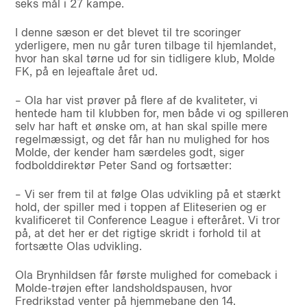
seks mål i 27 kampe.
I denne sæson er det blevet til tre scoringer
yderligere, men nu går turen tilbage til hjemlandet,
hvor han skal tørne ud for sin tidligere klub, Molde
FK, på en lejeaftale året ud.
– Ola har vist prøver på flere af de kvaliteter, vi
hentede ham til klubben for, men både vi og spilleren
selv har haft et ønske om, at han skal spille mere
regelmæssigt, og det får han nu mulighed for hos
Molde, der kender ham særdeles godt, siger
fodbolddirektør Peter Sand og fortsætter:
– Vi ser frem til at følge Olas udvikling på et stærkt
hold, der spiller med i toppen af Eliteserien og er
kvalificeret til Conference League i efteråret. Vi tror
på, at det her er det rigtige skridt i forhold til at
fortsætte Olas udvikling.
Ola Brynhildsen får første mulighed for comeback i
Molde-trøjen efter landsholdspausen, hvor
Fredrikstad venter på hjemmebane den 14.