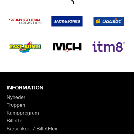
INFORMATION
Nyheder
Truppen
Kampprogram
Billetter
Sæsonkort / BilletFlex